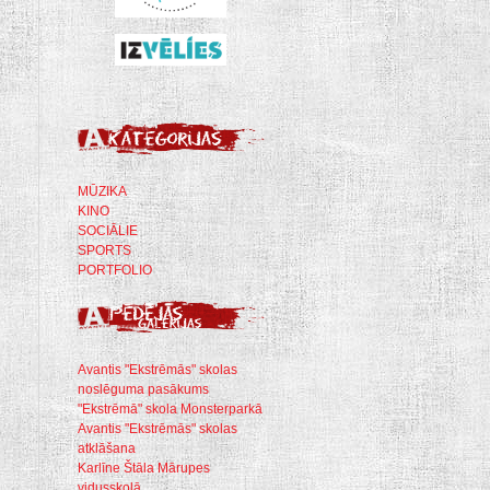
MŪZIKA
KINO
SOCIĀLIE
SPORTS
PORTFOLIO
Avantis "Ekstrēmās" skolas
noslēguma pasākums
"Ekstrēmā" skola Monsterparkā
Avantis "Ekstrēmās" skolas
atklāšana
Karlīne Štāla Mārupes
vidusskolā