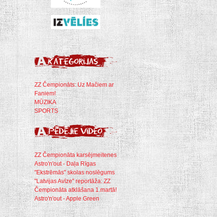
ZZ Čempionāts: Uz Mačiem ar
Faniem!
MŪZIKA
SPORTS
ZZ Čempionāta karsējmeitenes
Astro'n'out - Daļa Rīgas
"Ekstrēmās" skolas noslēgums
"Latvijas Avīze" reportāža: ZZ
Čempionāta atklāšana 1.martā!
Astro'n'out - Apple Green