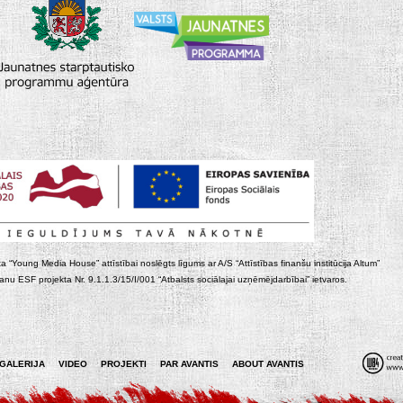
ta “Young Media House” attīstībai noslēgts līgums ar A/S “Attīstības finanšu institūcija Altum”
nu ESF projekta Nr. 9.1.1.3/15/I/001 “Atbalsts sociālajai uzņēmējdarbībai” ietvaros.
GALERIJA
VIDEO
PROJEKTI
PAR AVANTIS
ABOUT AVANTIS