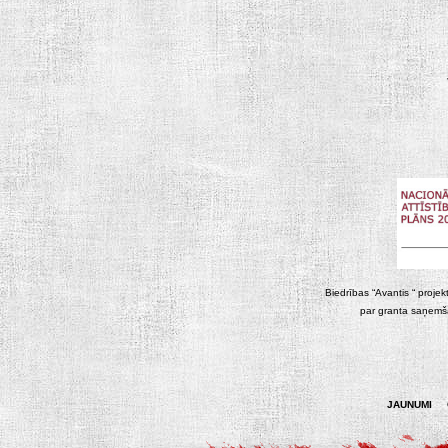
Biedrības “Avantis “ projek
par granta saņemša
JAUNUMI