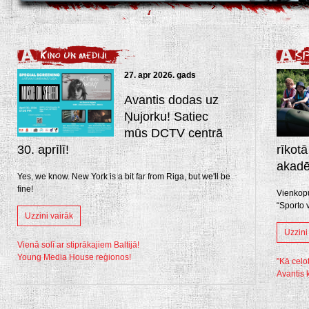
27. apr 2026. gads
Avantis dodas uz
Ņujorku! Satiec
mūs DCTV centrā
30. aprīlī!
rīkot
akadē
Yes, we know. New York is a bit far from Riga, but we'll be
fine!
Vienkopu
“Sporto 
Uzzini vairāk
Uzzini
Vienā solī ar stiprākajiem Baltijā!
Young Media House reģionos!
"Kā ceļo
Avantis 