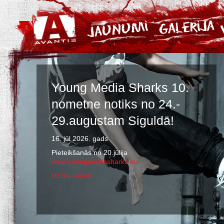
Young Media Sharks 10.
nometne notiks no 24.-
29.augustam Siguldā!
16. jūl 2026. gads
Pieteikšanās no 20.jūlija
www.youngmediasharks.eu
Uzzini vairāk