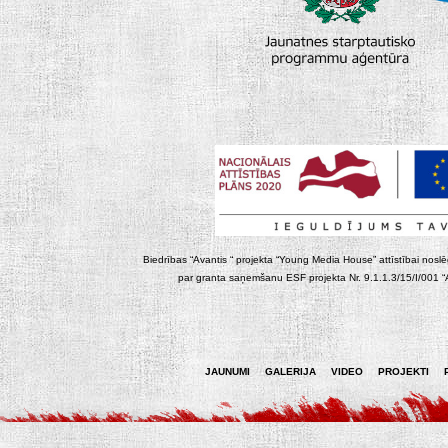
Biedrības “Avantis “ projekta “Young Media House” attīstībai noslēgt
par granta saņemšanu ESF projekta Nr. 9.1.1.3/15/I/001 “At
JAUNUMI
GALERIJA
VIDEO
PROJEKTI