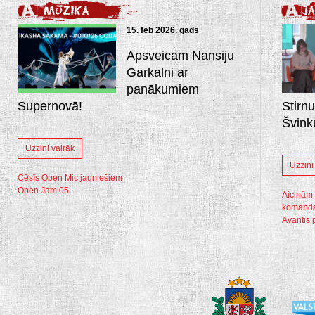
15. feb 2026. gads
Apsveicam Nansiju
Garkalni ar
panākumiem
Supernovā!
Stirn
Švink
Uzzini vairāk
Uzzini
Cēsīs Open Mic jauniešiem
Open Jam 05
Aicinām 
komanda
Avantis 