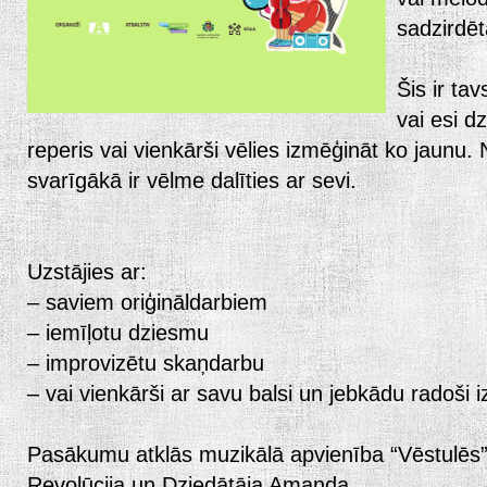
sadzirdē
Šis ir ta
vai esi dz
reperis vai vienkārši vēlies izmēģināt ko jaunu.
svarīgākā ir vēlme dalīties ar sevi.
Uzstājies ar:
– saviem oriģināldarbiem
– iemīļotu dziesmu
– improvizētu skaņdarbu
– vai vienkārši ar savu balsi un jebkādu radoši 
Pasākumu atklās muzikālā apvienība “Vēstulēs”
Revolūcija un Dziedātāja Amanda.