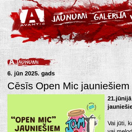
6. jūn 2025. gads
Cēsīs Open Mic jauniešiem
21.jūnij
jaunieši
Vai jūti, 
vai melodi