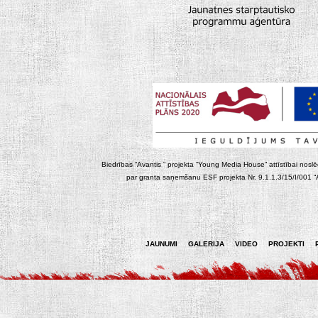
Biedrības “Avantis “ projekta “Young Media House” attīstībai noslēgt
par granta saņemšanu ESF projekta Nr. 9.1.1.3/15/I/001 “At
JAUNUMI
GALERIJA
VIDEO
PROJEKTI