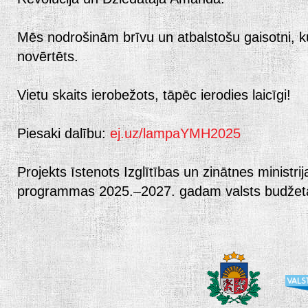
Mēs nodrošinām brīvu un atbalstošu gaisotni, ku
novērtēts.
Vietu skaits ierobežots, tāpēc ierodies laicīgi!
Piesaki dalību:
ej.uz/lampaYMH2025
Projekts īstenots Izglītības un zinātnes ministri
programmas 2025.–2027. gadam valsts budžeta