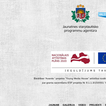
Biedrības “Avantis “ projekta “Young Media House” attīstībai noslēgt
par granta saņemšanu ESF projekta Nr. 9.1.1.3/15/I/001 “At
JAUNUMI
GALERIJA
VIDEO
PROJEKTI