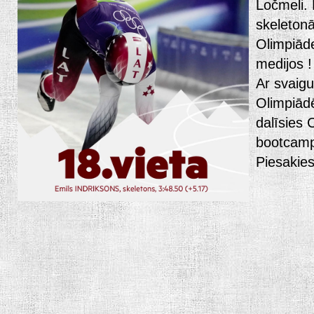
Ločmeli. 
skeleton
Olimpiād
medijos !
Ar svaig
Olimpiād
dalīsies
bootcamp 
Piesakie