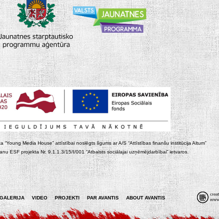
ta “Young Media House” attīstībai noslēgts līgums ar A/S “Attīstības finanšu institūcija Altum”
nu ESF projekta Nr. 9.1.1.3/15/I/001 “Atbalsts sociālajai uzņēmējdarbībai” ietvaros.
GALERIJA
VIDEO
PROJEKTI
PAR AVANTIS
ABOUT AVANTIS