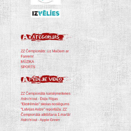
ZZ Čempionāts: Uz Mačiem ar
Faniem!
MŪZIKA
SPORTS
ZZ Čempionāta karsējmeitenes
Astro'n'out - Daļa Rīgas
"Ekstrēmās" skolas noslēgums
"Latvijas Avīze" reportāža: ZZ
Čempionāta atklāšana 1.martā!
Astro'n'out - Apple Green