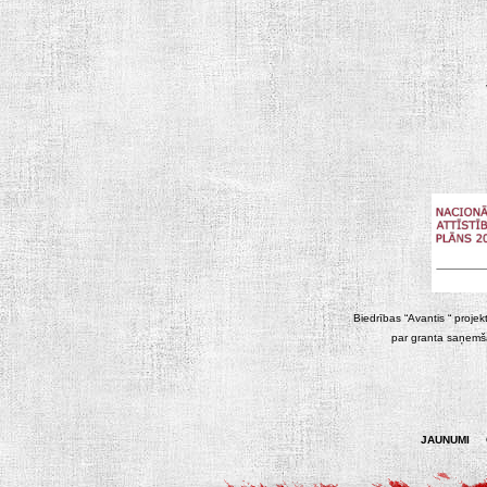
Biedrības “Avantis “ projek
par granta saņemša
JAUNUMI