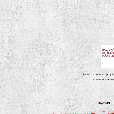
Biedrības “Avantis “ projek
par granta saņemša
JAUNUMI