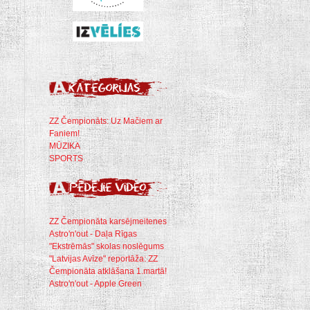
ZZ Čempionāts: Uz Mačiem ar
Faniem!
MŪZIKA
SPORTS
ZZ Čempionāta karsējmeitenes
Astro'n'out - Daļa Rīgas
"Ekstrēmās" skolas noslēgums
"Latvijas Avīze" reportāža: ZZ
Čempionāta atklāšana 1.martā!
Astro'n'out - Apple Green