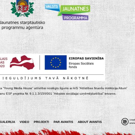
ta “Young Media House” attīstībai noslēgts līgums ar A/S “Attīstības finanšu institūcija Altum”
nu ESF projekta Nr. 9.1.1.3/15/I/001 “Atbalsts sociālajai uzņēmējdarbībai” ietvaros.
GALERIJA
VIDEO
PROJEKTI
PAR AVANTIS
ABOUT AVANTIS