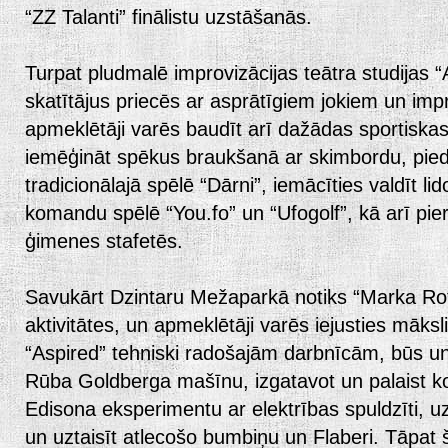
“ZZ Talanti” finālistu uzstāšanās.
Turpat pludmalē improvizācijas teātra studijas “
skatītājus priecēs ar asprātīgiem jokiem un imp
apmeklētāji varēs baudīt arī dažādas sportiskas 
iemēģināt spēkus braukšanā ar skimbordu, pieda
tradicionālajā spēlē “Dārni”, iemācīties valdīt lid
komandu spēlē “You.fo” un “Ufogolf”, kā arī pie
ģimenes stafetēs.
Savukārt Dzintaru Mežaparkā notiks “Marka Ro
aktivitātes, un apmeklētāji varēs iejusties māksl
“Aspired” tehniski radošajām darbnīcām, būs uni
Rūba Goldberga mašīnu, izgatavot un palaist ko
Edisona eksperimentu ar elektrības spuldzīti, 
un uztaisīt atlecošo bumbiņu un Flaberi. Tāpat š