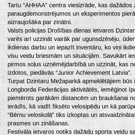
Tartu “AHHAA” centra viesizrāde, kas dažādos 
paraugdemonstrējumos un eksperimentos pierā
aizraujošāka par zinātni.
Valsts policijas Drošības dienas ietvaros Dzint
varēs arī uzzināt vairāk par ugunsdzēsēju, ūde
ikdienas darbu un iepazīt inventāru, ko viņi ikdie
visu veidu briesmām un situācijām. Savukārt ies
pirmos soļus uzņēmējdarbībā un uzzināt, kas ne
izdotos, piedāvās “Junior Achievement Latvia”.
Turpat Dzintaru Mežaparkā apmeklētājiem būs ies
Longborda Federācijas aktivitātēs, iemēģinot īpaš
piemērots garākām distancēm un braukšanai no
ierādīs, kā vadīt fiksēto velosipēdu un kā parūp
“Bērnu veloskolā” tiks izkoptas un atsvaidzinā
prasmes un zināšanas.
Festivāla ietvaros notiks dažādu sporta veidu s