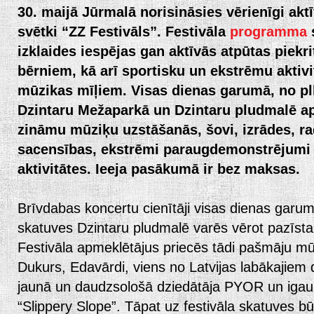
30. maij
ā
J
ū
rmal
ā
norisin
ā
sies v
ē
rien
ī
gi akt
ī
sv
ē
tki
“
ZZ Festiv
ā
ls
”
. Festiv
ā
la
programma
s
izklaides iesp
ē
jas gan akt
ī
v
ā
s atp
ū
tas piekri
b
ē
rniem, k
ā
ar
ī
sportisku un ekstr
ē
mu aktivi
m
ū
zikas m
īļ
iem.
Visas dienas garum
ā
, no pl
Dzintaru Me
ž
apark
ā
un Dzintaru pludmal
ē
a
zin
ā
mu m
ū
zi
ķ
u uzst
āš
an
ā
s,
š
ovi, izr
ā
des, r
sacens
ī
bas, ekstr
ē
mi paraugdemonstr
ē
jumi 
aktivit
ā
tes. Ieeja pas
ā
kum
ā
ir bez maksas.
Brīvdabas koncertu cienītāji visas dienas garumā
skatuves Dzintaru pludmalē varēs vērot pazīs
Festivāla apmeklētājus priecēs tādi pašmāju mū
Dukurs, Edavārdi, viens no Latvijas labākajiem 
jaunā un daudzsološā dziedātāja PYOR un igauņu
“Slippery Slope”. Tāpat uz festivāla skatuves 