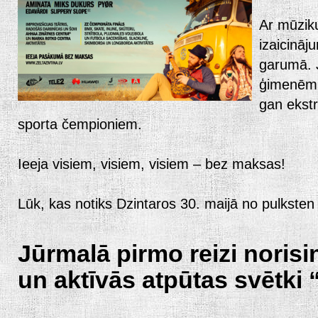
Ar mūzik
izaicināj
garumā. J
ģimenēm a
gan ekstr
sporta čempioniem.
Ieeja visiem, visiem, visiem – bez maksas!
Lūk, kas notiks Dzintaros 30. maijā no pulksten 
J
ū
rmal
ā
pirmo reizi norisi
un akt
ī
v
ā
s atp
ū
tas sv
ē
tki