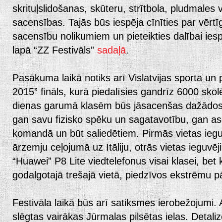
skrituļslidošanas, skūteru, strītbola, pludmales
sacensības. Tajās būs iespēja cīnīties par vērt
sacensību nolikumiem un pieteikties dalībai iesp
lapā “ZZ Festivāls”
sadaļā
.
Pasākuma laikā notiks arī Vislatvijas sporta un
2015” fināls, kurā piedalīsies gandrīz 6000 skolē
dienas garumā klasēm būs jāsacenšas dažādos
gan savu fizisko spēku un sagatavotību, gan as
komandā un būt saliedētiem. Pirmās vietas iegu
ārzemju ceļojumā uz Itāliju, otrās vietas ieguv
“Huawei” P8 Lite viedtelefonus visai klasei, bet
godalgotajā trešajā vietā, piedzīvos ekstrēmu pā
Festivāla laikā būs arī satiksmes ierobežojumi.
slēgtas vairākas Jūrmalas pilsētas ielas. Detali