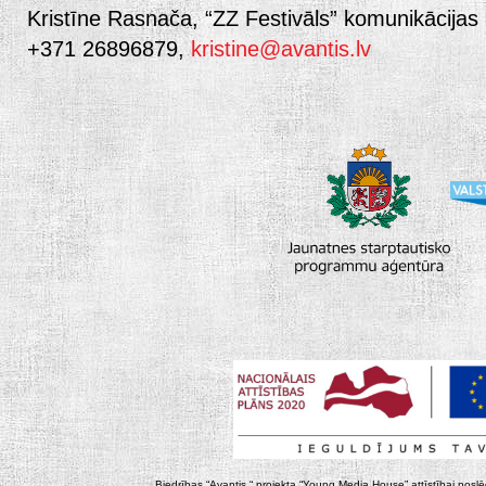
Kristīne Rasnača, “ZZ Festivāls” komunikācijas
+371 26896879,
kristine@avantis.lv
Biedrības “Avantis “ projekta “Young Media House” attīstībai noslēgt