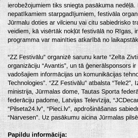
ierobežojumiem tiks sniegta pasākuma nedēļā. L
nepatīkamiem starpgadījumiem, festivāla organi
Jūrmalu doties ar vilcienu vai citu sabiedrisko t
veidiem, kā visērtāk nokļūt festivālā no Rīgas, 
programma var mainīties atkarībā no laikapstāk
“ZZ Festivālu” organizē sarunu karte “Zelta Zivt
organizāciju “Avantis”, un tā ģenerālsponsors i
vadošajiem informācijas un komunikācijas teh
Technologies”. “ZZ Festivālu” atbalsta “Tele2”, I
ministrija, Jūrmalas dome, Tautas Sporta federāc
federāciju padome, Latvijas Televīzija, “JCDecaux
“Pilseta24.lv”, “Pieci.lv”, apdrošināšanas sabi
“Narvesen”. Uz pasākumu aicina Jūrmalas pilsē
Papildu inform
ā
cija: