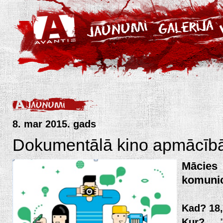
8. mar 2015. gads
Dokumentālā kino apmācībā
Mācies
komunic
Kad?
18
Kur?
" B