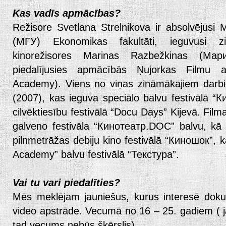
Kas vadīs apmācības?
Režisore Svetlana Strelnikova ir absolvējusi 
(МГУ) Ekonomikas fakultāti, ieguvusi z
kinorežisores Marinas Razbežkinas (Ма
piedalījusies apmācībās Ņujorkas Filmu
Academy). Viens no viņas zināmākajiem darbiem
(2007), kas ieguva speciālo balvu festivālā “
cilvēktiesību festivālā “Docu Days” Kijevā. Film
galveno festivāla “Кинотеатр.DOC” balvu, kā
pilnmetrāžas debiju kino festivālā “Киношок”, 
Academy” balvu festivālā “Текстура”.
Vai tu vari piedalīties?
Mēs meklējam jauniešus, kurus interesē doku
video apstrāde. Vecumā no 16 – 25. gadiem ( ja t
tad vecums nebūs šķērslis).