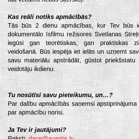
Kas reāli notiks apmācībās?
Tās būs 2 dienu apmācības, kur Tev būs i
dokumentālo īsfilmu režisores Svetlanas Streļ
iegūsi gan teorētiskas, gan praktiskas z
veidošanā. Būs iespēja iet ielās un uzņemt sa
savu materiālu apstrādāt, gūstot priekšstatu
veidotāju ikdienu.
Tu nosūtīsi savu pieteikumu, un…?
Par dalību apmācībās saņemsi apstiprinājuma e
par apmācību norisi.
Ja Tev ir jautājumi?
Raksti:
dace@avantis.lv