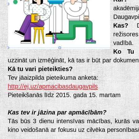
akadēm
Daugavpi
Kas?
Do
režisor
vadībā.
Ko Tu 
uzzināt un izmēģināt, kā tas ir būt par dokument
Kā tu vari pieteikties?
Tev jāaizpilda pieteikuma anketa:
http://ej.uz/apmacibasdaugavpils
Pieteikšanās līdz 2015. gada 15. martam
Kas tev ir jāzina par apmācībām?
Tās būs 3 dienu intensīvas mācības, kurās va
kino veidošanā ar fokusu uz cilvēka personības/p