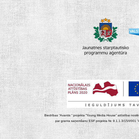
Biedrības “Avantis “ projekta “Young Media House” attīstībai noslēgt
par granta saņemšanu ESF projekta Nr. 9.1.1.3/15/I/001 “At