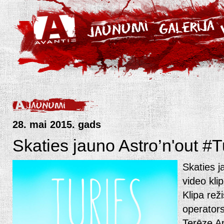
28. mai 2015. gads
Skaties jauno Astro’n'out #T
Skaties j
video kli
Klipa rež
operators
Terēze A