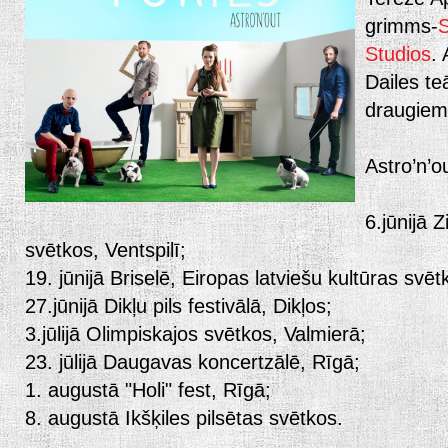
grimms-
S
Studios
. 
Dailes te
draugiem,
Astro’n’o
6.jūnijā 
svētkos, Ventspilī;
19. jūnijā Briselē, Eiropas latviešu kultūras svēt
27.jūnijā Dikļu pils festivālā, Dikļos;
3.jūlijā Olimpiskajos svētkos, Valmierā;
23. jūlijā Daugavas koncertzālē, Rīgā;
1. augustā "Holi" fest, Rīgā;
8. augustā Ikšķiles pilsētas svētkos.