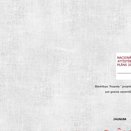
Biedrības “Avantis “ projek
par granta saņemša
JAUNUMI