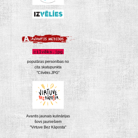
populāras personības no
cita skatupunkta
"Cilvēks.JPG"
Avantis jaunais kulinārijas
šovs jauniešiem
"Virtuve Bez Kāposta"