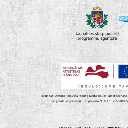
Biedrības “Avantis “ projekta “Young Media House” attīstībai noslēgt
par granta saņemšanu ESF projekta Nr. 9.1.1.3/15/I/001 “At
JAUNUMI
GALERIJA
VIDEO
PROJEKTI