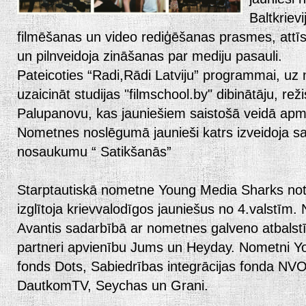
Baltkriev
filmēšanas un video rediģēšanas prasmes, attīs
un pilnveidoja zināšanas par mediju pasauli.
Pateicoties “Radi,Rādi Latviju” programmai, uz 
uzaicināt studijas "filmschool.by" dibinātāju, rež
Palupanovu, kas jauniešiem saistošā veidā apm
Nometnes noslēgumā jaunieši katrs izveidoja sa
nosaukumu “ Satikšanās”
Starptautiskā nometne Young Media Sharks notik
izglītoja krievvalodīgos jauniešus no 4.valstīm.
Avantis sadarbībā ar nometnes galveno atbalstīt
partneri apvienību Jums un Heyday. Nometni Yo
fonds Dots, Sabiedrības integrācijas fonda NV
DautkomTV, Seychas un Grani.