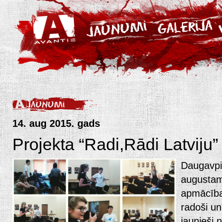
14. aug 2015. gads
Projekta “Radi,Rādi Latviju” 
Daugavpil
augustam 
apmācība
radoši un
jaunieši 