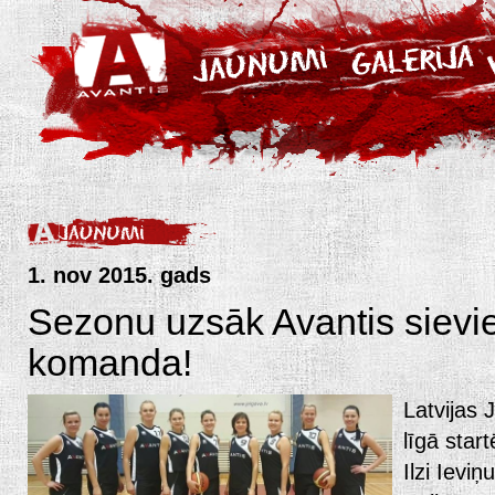
1. nov 2015. gads
Sezonu uzsāk Avantis sievi
komanda!
Latvijas 
līgā sta
Ilzi Ievi