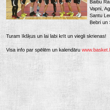
Baibu Ram
Vapni, Ag
Santu Lem
Bebri un 
Turam īkšķus un lai labi krīt un viegli skrienas!
Visa info par spēlēm un kalendāru
www.basket.