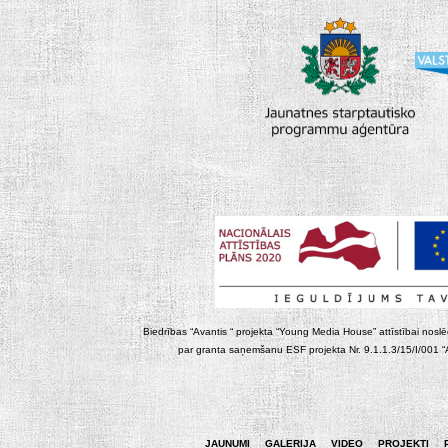
Biedrības “Avantis “ projekta “Young Media House” attīstībai noslēgt
par granta saņemšanu ESF projekta Nr. 9.1.1.3/15/I/001 “At
JAUNUMI
GALERIJA
VIDEO
PROJEKTI