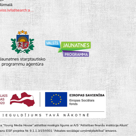
 Jūrmalā
viss.lv/lat/search:a…
ta “Young Media House” attīstībai noslēgts līgums ar A/S “Attīstības finanšu institūcija Altum”
nu ESF projekta Nr. 9.1.1.3/15/I/001 “Atbalsts sociālajai uzņēmējdarbībai” ietvaros.