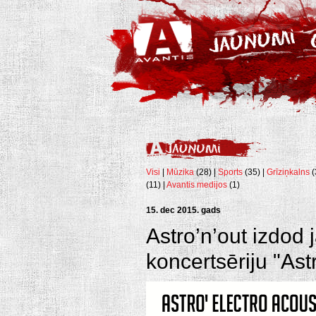
Visi
|
Mūzika
(28) |
Sports
(35) |
Grīziņkalns
(
(11) |
Avantis medijos
(1)
15. dec 2015. gads
Astro’n’out izdod 
koncertsēriju "Ast