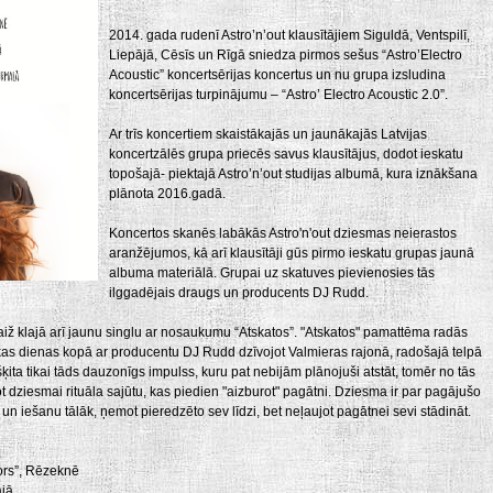
2014. gada rudenī Astro’n’out klausītājiem Siguldā, Ventspilī,
Liepājā, Cēsīs un Rīgā sniedza pirmos sešus “Astro’Electro
Acoustic” koncertsērijas koncertus un nu grupa izsludina
koncertsērijas turpinājumu – “Astro’ Electro Acoustic 2.0”.
Ar trīs koncertiem skaistākajās un jaunākajās Latvijas
koncertzālēs grupa priecēs savus klausītājus, dodot ieskatu
topošajā- piektajā Astro’n’out studijas albumā, kura iznākšana
plānota 2016.gadā.
Koncertos skanēs labākās Astro'n'out dziesmas neierastos
aranžējumos, kā arī klausītāji gūs pirmo ieskatu grupas jaunā
albuma materiālā. Grupai uz skatuves pievienosies tās
ilggadējais draugs un producents DJ Rudd.
 laiž klajā arī jaunu singlu ar nosaukumu “Atskatos”. "Atskatos" pamattēma radās
kas dienas kopā ar producentu DJ Rudd dzīvojot Valmieras rajonā, radošajā telpā
ķita tikai tāds dauzonīgs impulss, kuru pat nebijām plānojuši atstāt, tomēr no tās
rot dziesmai rituāla sajūtu, kas piedien "aizburot" pagātni. Dziesma ir par pagājušo
 un iešanu tālāk, ņemot pieredzēto sev līdzi, bet neļaujot pagātnei sevi stādināt.
Gors”, Rēzeknē
ājā