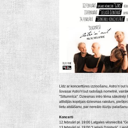
Līdz ar koncerttūres izziņošanu, Astro’n’out
šovasar Astro'n'out radošajā nometnē, vairā
"Siltumnīca". Dziesmas intro tēma sākotnēji š
attīstījās kopējais dziesmas raksturs, piešķi
lietu atstāšanu, par nereālo ilūziju palaišanu
Koncerti
12.februārī pl. 19:00 Latgales vēsniecībā “
13.februārī pl. 19:00 “Lielajā Dzintarā”, Liep