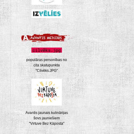
populāras personības no
cita skatupunkta
"Cilvēks.JPG"
Avantis jaunais kulinārijas
šovs jauniešiem
"Virtuve Bez Kāposta"