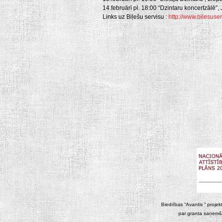
14.februārī pl. 18:00 “Dzintaru koncertzālē”,
Links uz Biļešu servisu :
http://www.bilesuser
Biedrības “Avantis “ projek
par granta saņemša