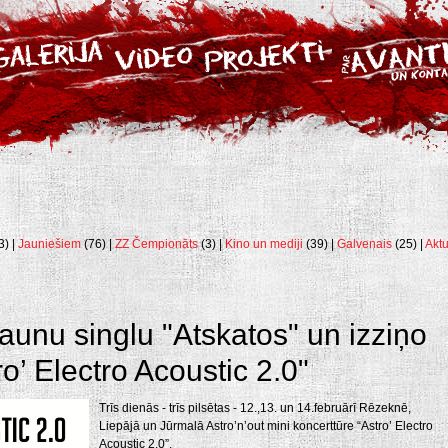
3) |
Jauniešiem
(76) |
ZZ Čempionāts
(3) |
Kino un mediji
(39) |
Galvenais
(25) |
Aktu
jaunu singlu "Atskatos" un izziņo
ro’ Electro Acoustic 2.0"
Trīs dienās - trīs pilsētas - 12.,13. un 14.februārī Rēzeknē,
Liepājā un Jūrmalā Astro’n’out mini koncerttūre “Astro’ Electro
Acoustic 2.0”.