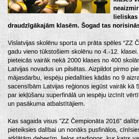
neaizmi
lieliska
draudzīgākajām klasēm. Šogad tas norisinās
Vislatvijas skolēnu sporta un prāta spēles “ZZ Če
gadu vieno tūkstošiem skolēnu no 4.-12. klasei
pieteicās vairāk nekā 2000 klases no 400 skolā
Latvijas novadus un pilsētas. Aizpildot pirmo p
mājasdarbu, iespēju piedalīties kādās no 9 aizr
sacensībām Latvijas reģionos iegūst vairāk kā 5
par iekļūšanu superfinālā un iespēju izcīnīt vērt
un pasākuma atbalstītājiem.
Kas sagaida visus "ZZ Čempionāta 2016" dalībn
pieteiksies dalībai un nonāks pusfinālos, cīnīsie
atklātām debesīm, lielos stadionos, kur katrs var