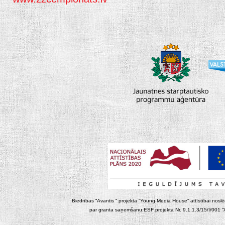
Biedrības “Avantis “ projekta “Young Media House” attīstībai noslēgt
par granta saņemšanu ESF projekta Nr. 9.1.1.3/15/I/001 “At