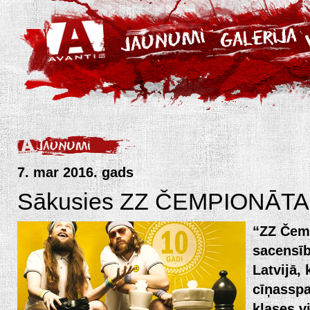
7. mar 2016. gads
Sākusies ZZ ČEMPIONĀT
“ZZ Čemp
sacensīb
Latvijā,
cīņasspa
klases v