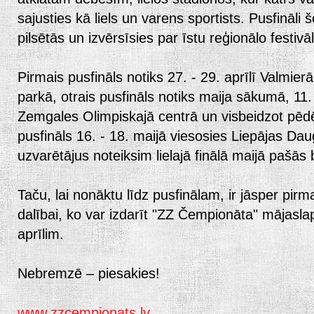
sajusties kā liels un varens sportists. Pusfināli š
pilsētās un izvērsīsies par īstu reģionālo festivā
Pirmais pusfināls notiks 27. - 29. aprīlī Valmier
parkā, otrais pusfināls notiks maija sākumā, 11.
Zemgales Olimpiskajā centrā un visbeidzot pēd
pusfināls 16. - 18. maijā viesosies Liepājas Da
uzvarētājus noteiksim lielajā finālā maijā pašās 
Taču, lai nonāktu līdz pusfinālam, ir jāsper pirm
dalībai, ko var izdarīt "ZZ Čempionāta" mājaslap
aprīlim.
Nebremzē – piesakies!
www.zzcempionats.lv