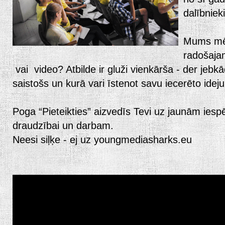
dalībniek
Mums mēd
radošajam
vai video? Atbilde ir gluži vienkārša - der jebk
saistošs un kurā vari īstenot savu iecerēto ideju
Poga “Pieteikties” aizvedīs Tevi uz jaunām iesp
draudzībai un darbam.
Neesi siļķe - ej uz youngmediasharks.eu