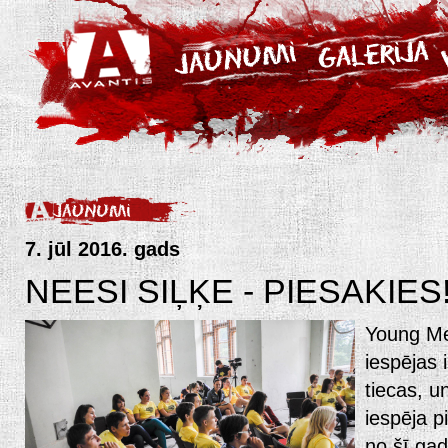
7. jūl 2016. gads
NEESI SIĻĶE - PIESAKIES
Young Me
iespējas 
tiecas, un
iespēja pi
no šī ga