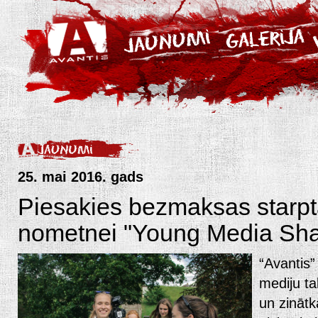
25. mai 2016. gads
Piesakies bezmaksas starpt
nometnei "Young Media Sha
“Avantis”
mediju ta
un zinātkā