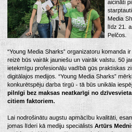
aicināti 
starptaut
Media Sh
līdz 21.
Pelčos.
“Young Media Sharks” organizatoru komanda ir 
reizē būs vairāk jauniešu un vairāk valstu. 50 ja
ietekmīgu profesionāļu vadībā gūs praktiskas 
digitālajos medijos.
“Young Media Sharks” mērķis
konkurētspēju darba tirgū - tā būs unikāla iesp
pilnīgi bez maksas neatkarīgi no dzīvesvieta
citiem faktoriem.
Lai nodrošinātu augstu apmācību kvalitāti, esam
jomas līderi kā mediju speciālists
Artūrs Medni