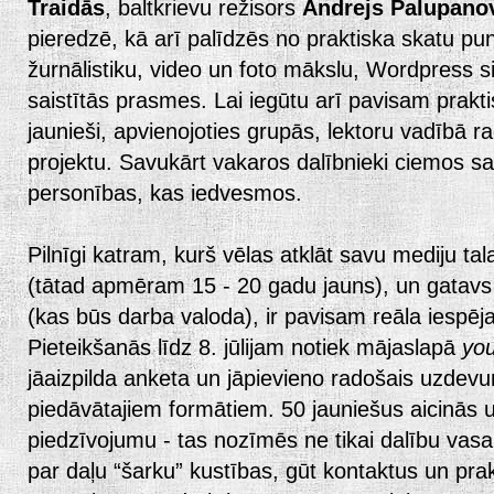
Traidās
, baltkrievu režisors
Andrejs Palupano
pieredzē, kā arī palīdzēs no praktiska skatu pun
žurnālistiku, video un foto mākslu, Wordpress 
saistītās prasmes. Lai iegūtu arī pavisam prak
jaunieši, apvienojoties grupās, lektoru vadībā ra
projektu.
Savukārt vakaros dalībnieki ciemos sa
personības, kas iedvesmos.
Pilnīgi katram, kurš vēlas atklāt savu mediju tal
(tātad apmēram 15 - 20 gadu jauns), un gatavs n
(kas būs darba valoda), ir pavisam reāla iespēja 
Pieteikšanās līdz 8. jūlijam notiek mājaslapā
yo
jāaizpilda anketa un jāpievieno radošais uzdev
piedāvātajiem formātiem. 50 jauniešus aicinās
piedzīvojumu - tas nozīmēs ne tikai dalību vasar
par daļu “šarku” kustības, gūt kontaktus un pr