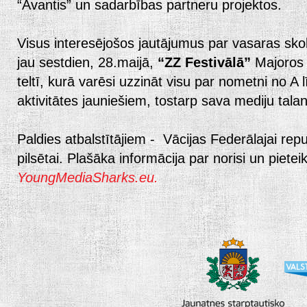
“Avantis” un sadarbības partneru projektos.
Visus interesējošos jautājumus par vasaras skolu
jau sestdien, 28.maijā,
“ZZ Festivālā”
Majoros 
teltī, kurā varēsi uzzināt visu par nometni no A l
aktivitātes jauniešiem, tostarp sava mediju tala
Paldies atbalstītājiem - Vācijas Federālajai repu
pilsētai. Plašāka informācija par norisi un piete
YoungMediaSharks.eu.