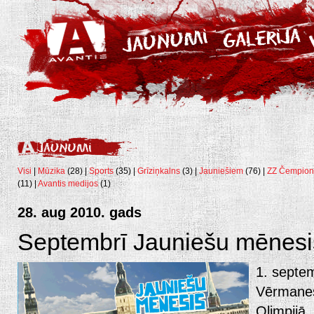
Visi
|
Mūzika
(28) |
Sports
(35) |
Grīziņkalns
(3) |
Jauniešiem
(76) |
ZZ Čempion
(11) |
Avantis medijos
(1)
28. aug 2010. gads
Septembrī Jauniešu mēnesi
1. septem
Vērmanes
Olimpijā,