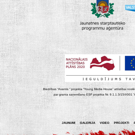
Biedrības “Avantis “ projekta “Young Media House” attīstībai noslēgt
par granta saņemšanu ESF projekta Nr. 9.1.1.3/15/I/001 “At
JAUNUMI
GALERIJA
VIDEO
PROJEKTI