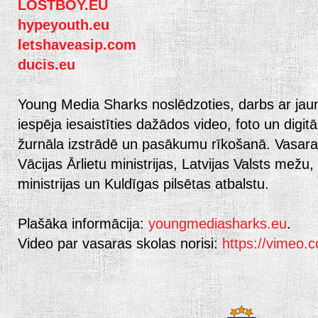
LOSTBOY.EU
hypeyouth.eu
letshaveasip.com
ducis.eu
Young Media Sharks noslēdzoties, darbs ar jaun
iespēja iesaistīties dažādos video, foto un digitā
žurnāla izstrādē un pasākumu rīkošanā. Vasaras
Vācijas Ārlietu ministrijas, Latvijas
Valsts mežu, 
ministrijas un Kuldīgas pilsētas atbalstu.
Plašāka informācija:
youngmediasharks.eu
.
Video par vasaras skolas norisi:
https://vimeo