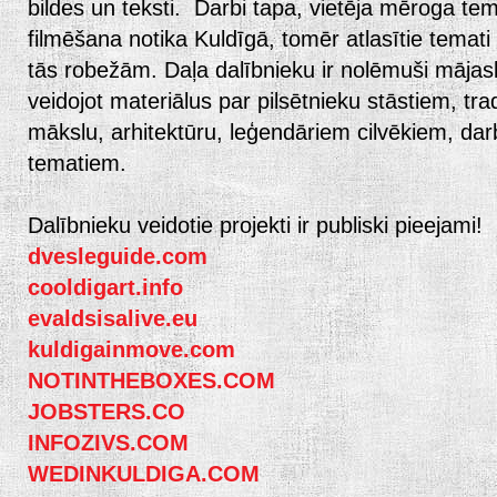
bildes un teksti. Darbi tapa, vietēja mēroga tem
filmēšana notika Kuldīgā, tomēr atlasītie temati 
tās robežām. Daļa dalībnieku ir nolēmuši mājasl
veidojot materiālus par pilsētnieku stāstiem, tr
mākslu, arhitektūru, leģendāriem cilvēkiem, dar
tematiem.
Dalībnieku veidotie projekti ir publiski pieejami!
dvesleguide.com
cooldigart.info
evaldsisalive.eu
kuldigainmove.com
NOTINTHEBOXES.COM
JOBSTERS.CO
INFOZIVS.COM
WEDINKULDIGA.COM