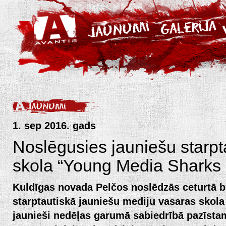
1. sep 2016. gads
Noslēgusies jauniešu starpt
skola “Young Media Sharks
Kuldīgas novada Pelčos noslēdzās ceturtā b
starptautiskā jauniešu mediju vasaras skol
jaunieši nedēļas garumā sabiedrībā pazīsta