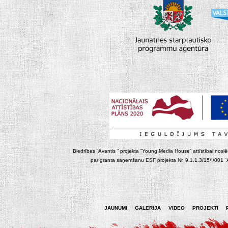
Biedrības “Avantis “ projekta “Young Media House” attīstībai noslēgt
par granta saņemšanu ESF projekta Nr. 9.1.1.3/15/I/001 “At
JAUNUMI
GALERIJA
VIDEO
PROJEKTI