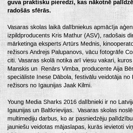
guva praktisku pieredzi, kas nākotnē palīdz
radošās sfērās.
Vasaras skolas laikā dalībniekus apmācīja aģe
izpildproducents Kris Mathur (ASV), radošais dir
mārketinga eksperts Artūrs Mednis, kinooperator
režisors Andrejs Palupanovs, vācu fotogrāfe 
citi. Vasaras skolā notika arī viesu vakari, kuros 
Manskis un Renārs Vimba, producente Aija Bēr
speciāliste Inese Dābola, festivālu veidotāja no 
režisors no Igaunijas Jaak Kilmi.
Young Media Sharks 2016 dalībnieki ir no Latvija
Igaunijas un Baltkrievijas. Vasaras skolas nosl
multimediju darbus, ko ar pasniedzēju palīdzību
jauniešu veidotas mājaslapas, kurās ievietoti viņ