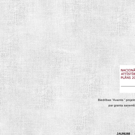
Biedrības “Avantis “ projek
par granta saņemša
JAUNUMI