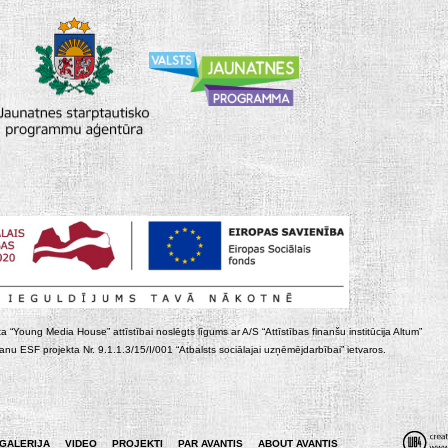
ta “Young Media House” attīstībai noslēgts līgums ar A/S “Attīstības finanšu institūcija Altum”
nu ESF projekta Nr. 9.1.1.3/15/I/001 “Atbalsts sociālajai uzņēmējdarbībai” ietvaros.
GALERIJA
VIDEO
PROJEKTI
PAR AVANTIS
ABOUT AVANTIS