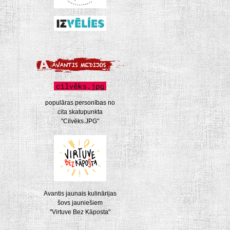
populāras personības no
cita skatupunkta
"Cilvēks.JPG"
Avantis jaunais kulinārijas
šovs jauniešiem
"Virtuve Bez Kāposta"