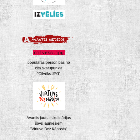
populāras personības no
cita skatupunkta
"Cilvēks.JPG"
Avantis jaunais kulinārijas
šovs jauniešiem
"Virtuve Bez Kāposta"