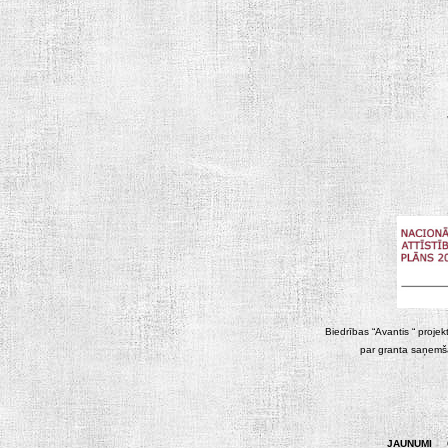
Biedrības “Avantis “ projek
par granta saņemša
JAUNUMI