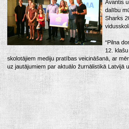
Avantis u
dalību m
Sharks 2
vidusskol
“Pilna dom
12. klašu
skolotājiem mediju pratības veicināšanā, ar mēr
uz jautājumiem par aktuālo žurnālistikā Latvijā 