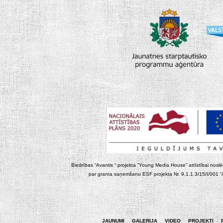
Biedrības “Avantis “ projekta “Young Media House” attīstībai noslēgt
par granta saņemšanu ESF projekta Nr. 9.1.1.3/15/I/001 “At
JAUNUMI
GALERIJA
VIDEO
PROJEKTI