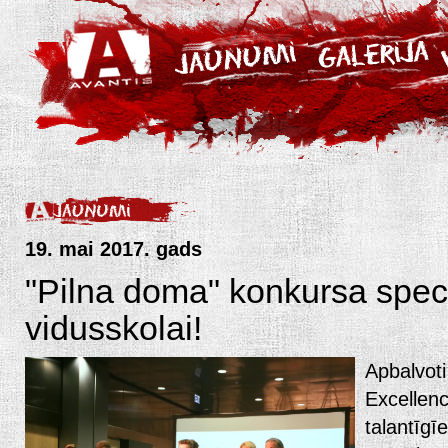
19. mai 2017. gads
"Pilna doma" konkursa spec
vidusskolai!
Apbalvoti
Excellen
talantīgī