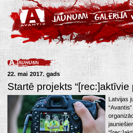
22. mai 2017. gads
Startē projekts “[rec:]aktīvie 
Latvijas j
“Avantis”
organizāc
jauniešie
“[rec:]akt