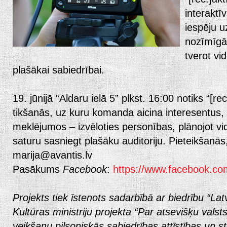
interaktī
iespēju u
nozīmīgā
tverot vi
plašākai sabiedrībai.
19. jūnijā “Aldaru ielā 5” plkst. 16:00 notiks “[r
tikšanās, uz kuru komanda aicina interesentus, ku
meklējumos – izvēloties personības, plānojot vi
saturu sasniegt plašāku auditoriju. Pieteikšanās
marija@avantis.lv
Pasākums
Facebook
:
https://www.facebook.c
Projekts tiek īstenots sadarbībā ar biedrību “Lat
Kultūras ministriju projekta “Par atsevišķu val
veikšanu pilsoniskās sabiedrības attīstības un s