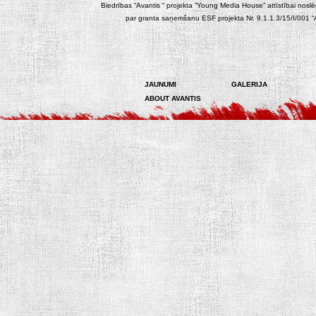
Biedrības “Avantis “ projekta “Young Media House” attīstībai noslēgt
par granta saņemšanu ESF projekta Nr. 9.1.1.3/15/I/001 “At
JAUNUMI
GALERIJA
ABOUT AVANTIS