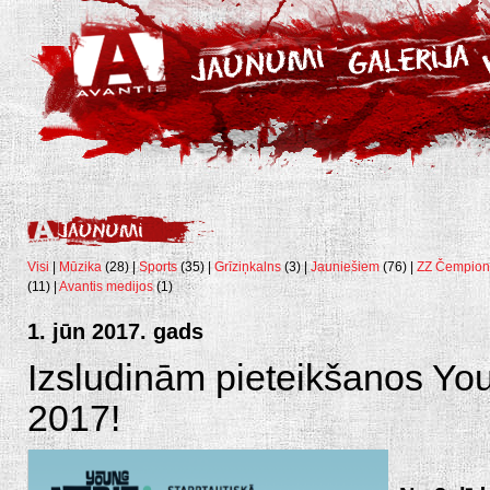
Visi
|
Mūzika
(28) |
Sports
(35) |
Grīziņkalns
(3) |
Jauniešiem
(76) |
ZZ Čempion
(11) |
Avantis medijos
(1)
1. jūn 2017. gads
Izsludinām pieteikšanos Yo
2017!