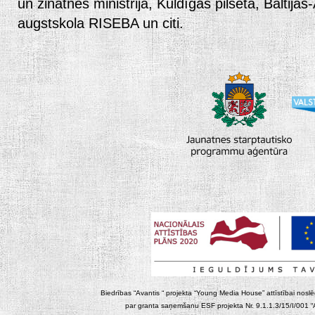
un zinātnes ministrija, Kuldīgas pilsēta, Baltija
augstskola RISEBA un citi.
Biedrības “Avantis “ projekta “Young Media House” attīstībai noslēgt
par granta saņemšanu ESF projekta Nr. 9.1.1.3/15/I/001 “At