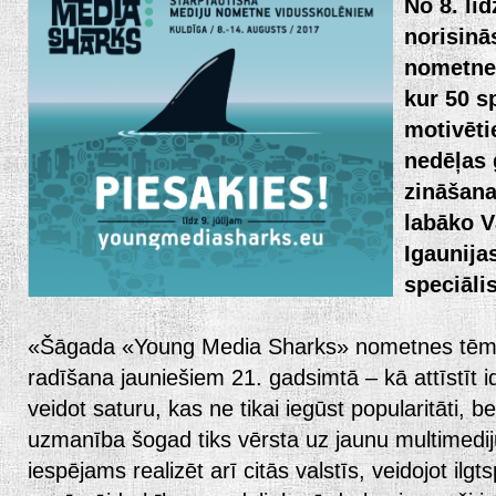
No 8. lī
norisinā
nometn
kur 50 s
motivēti
nedēļas 
zināšana
labāko V
Igaunija
speciāli
«Šāgada «Young Media Sharks» nometnes tēma
radīšana jauniešiem 21. gadsimtā – kā attīstīt i
veidot saturu, kas ne tikai iegūst popularitāti, be
uzmanība šogad tiks vērsta uz jaunu multimediju
iespējams realizēt arī citās valstīs, veidojot ilgt