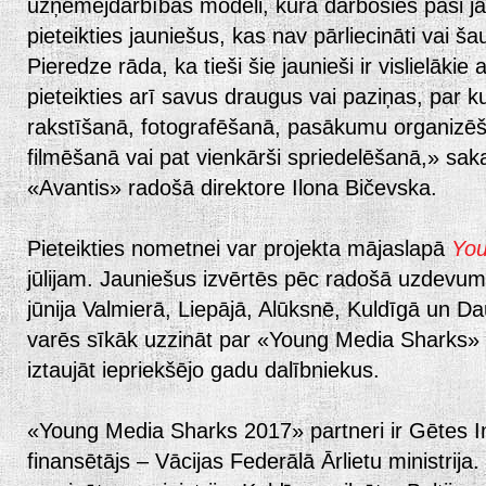
uzņēmējdarbības modeli, kurā darbosies paši ja
pieteikties jauniešus, kas nav pārliecināti vai
Pieredze rāda, ka tieši šie jaunieši ir vislielākie 
pieteikties arī savus draugus vai paziņas, par ku
rakstīšanā, fotografēšanā, pasākumu organizēš
filmēšanā vai pat vienkārši spriedelēšanā,» sa
«Avantis» radošā direktore Ilona Bičevska.
Pieteikties nometnei var projekta mājaslapā
You
jūlijam. Jauniešus izvērtēs pēc radošā uzdevum
jūnija Valmierā, Liepājā, Alūksnē, Kuldīgā un Da
varēs sīkāk uzzināt par «Young Media Sharks»
iztaujāt iepriekšējo gadu dalībniekus.
«Young Media Sharks 2017» partneri ir Gētes Ins
finansētājs – Vācijas Federālā Ārlietu ministrija