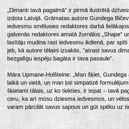
„Dimanti tavā pagalmā” ir pirmā ilustrētā dzīves
izdota Latvijā. Grāmatas autore Gundega Bičev
iedvesmu smēlusies redaktores darbā lielākajos 
galvenās redaktores amatā žurnālos „Shape” u
lasītāju mudina rast iedvesmu ikdienā, par spīti
jeb, kā autore tēlaini izsakās, "atrast savus dim
bezgalīgu iespēju bagāta ir tava pasaule".
Māra Upmane-Holšteine: „Man šķiet, Gundega ar 
laikā un vietā, un man ļoti simpatizē formulējums
šķietami tālais, uz ko tiekties, ir tepat – tavā p
ceru, ka arī mūsu dziesma iedvesmos, un vēlos, 
varam pārcilāt savus sapņus un gūt spēku uz tie