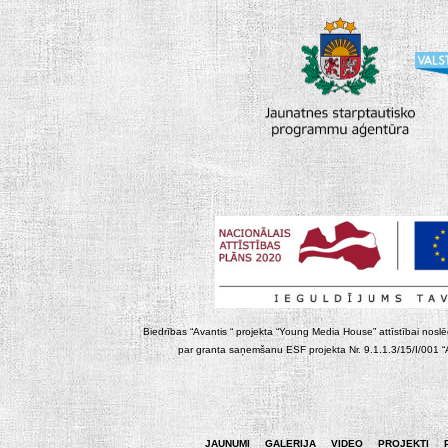
Biedrības “Avantis “ projekta “Young Media House” attīstībai noslēgt
par granta saņemšanu ESF projekta Nr. 9.1.1.3/15/I/001 “At
JAUNUMI
GALERIJA
VIDEO
PROJEKTI