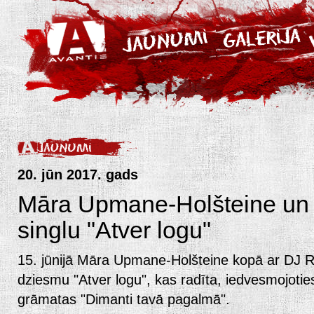
20. jūn 2017. gads
Māra Upmane-Holšteine un
singlu "Atver logu"
15. jūnijā Māra Upmane-Holšteine kopā ar DJ R
dziesmu "Atver logu", kas radīta, iedvesmojot
grāmatas "Dimanti tavā pagalmā".