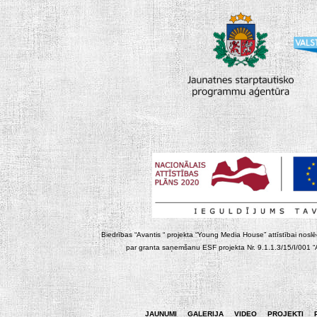
Biedrības “Avantis “ projekta “Young Media House” attīstībai noslēgt
par granta saņemšanu ESF projekta Nr. 9.1.1.3/15/I/001 “At
JAUNUMI
GALERIJA
VIDEO
PROJEKTI