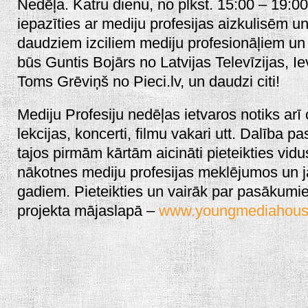
Nedēļa. Katru dienu, no plkst. 15:00 – 19:00 d
iepazīties ar mediju profesijas aizkulisēm un 
daudziem izciliem mediju profesionāļiem un 
būs Guntis Bojārs no Latvijas Televīzijas, Ie
Toms Grēviņš no Pieci.lv, un daudzi citi!
Mediju Profesiju nedēļas ietvaros notiks arī 
lekcijas, koncerti, filmu vakari utt. Dalība
tajos pirmām kārtām aicināti pieteikties vidu
nākotnes mediju profesijas meklējumos un j
gadiem. Pieteikties un vairāk par pasākumi
projekta mājaslapā –
www.youngmediahous