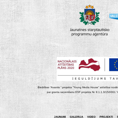
Biedrības “Avantis “ projekta “Young Media House” attīstībai noslēgt
par granta saņemšanu ESF projekta Nr. 9.1.1.3/15/I/001 “At
JAUNUMI
GALERIJA
VIDEO
PROJEKTI