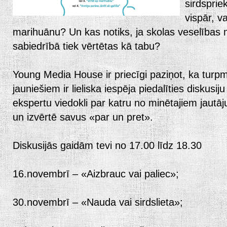
sirdspri
vispār, va
marihuānu? Un kas notiks, ja skolas veselības
sabiedrībā tiek vērtētas kā tabu?
Young Media House ir priecīgi paziņot, ka turp
jauniešiem ir lieliska iespēja piedalīties diskusiju
ekspertu viedokli par katru no minētajiem jautā
un izvērtē savus «par un pret».
Diskusijās gaidām tevi no 17.00 līdz 18.30
16.novembrī – «Aizbrauc vai paliec»;
30.novembrī – «Nauda vai sirdslieta»;