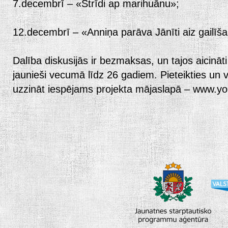
7.decembrī – «Strīdi ap marihuānu»;
12.decembrī – «Anniņa parāva Jānīti aiz gailīša
Dalība diskusijās ir bezmaksas, un tajos aicināti
jaunieši vecumā līdz 26 gadiem. Pieteikties un
uzzināt iespējams projekta mājaslapā – www.