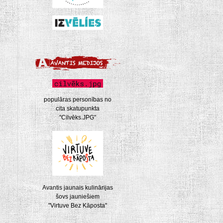
populāras personības no
cita skatupunkta
"Cilvēks.JPG"
Avantis jaunais kulinārijas
šovs jauniešiem
"Virtuve Bez Kāposta"