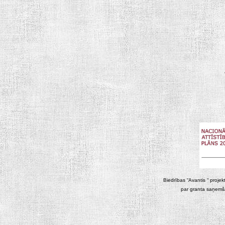
Biedrības “Avantis “ projek
par granta saņemša