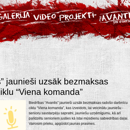
s” jaunieši uzsāk bezmaksas
ciklu “Viena komanda”
Biedrības “Avantis” jaunieši uzsāk bezmaksas radošo darbnīcu
ciklu “Viena komanda”, kas izveidots, lai veicinātu jauniešu -
senioru savstarpēju sapratni, jauniešu uzņēmīgumu, kā arī
palīdzētu senioriem justies kā īstai mūsdienu sabiedrības daļai.
Vairosim prieku, apgūstot jaunas prasmes.