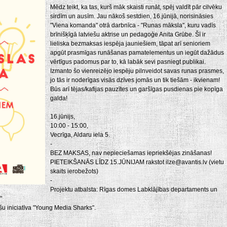
Mēdz teikt, ka tas, kurš māk skaisti runāt, spēj valdīt pār cilvēku
sirdīm un ausīm. Jau nākoš sestdien, 16.jūnijā, norisināsies
"Viena komanda" otrā darbnīca - "Runas māksla", kuru vadīs
brīnišķīgā latviešu aktrise un pedagoģe Anita Grūbe. Šī ir
lieliska bezmaksas iespēja jauniešiem, tāpat arī senioriem
apgūt prasmīgas runāšanas pamatelementus un iegūt dažādus
vērtīgus padomus par to, kā labāk sevi pasniegt publikai.
Izmanto šo vienreizējo iespēju pilnveidot savas runas prasmes,
jo tās ir noderīgas visās dzīves jomās un tik tiešām - ikvienam!
Būs arī tējas/kafijas pauzītes un garšīgas pusdienas pie kopīga
galda!
16.jūnijs,
10:00 - 15:00,
Vecrīga, Aldaru iela 5.
-
BEZ MAKSAS, nav nepieciešamas iepriekšējas zināšanas!
PIETEIKŠANĀS LĪDZ 15.JŪNIJAM rakstot ilze@avantis.lv (vietu
skaits ierobežots)
-
Projektu atbalsta: Rīgas domes Labklājības departaments un
"
šu iniciatīva "Young Media Sharks".