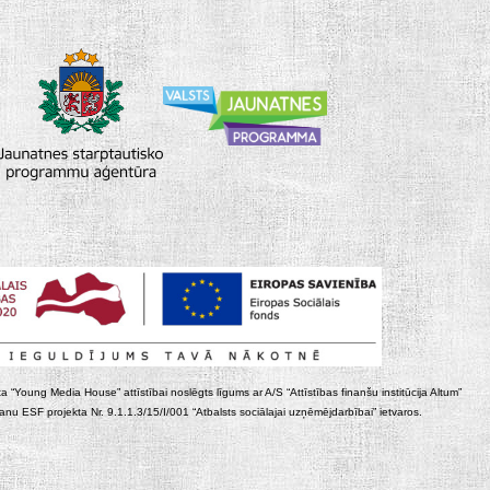
ta “Young Media House” attīstībai noslēgts līgums ar A/S “Attīstības finanšu institūcija Altum”
nu ESF projekta Nr. 9.1.1.3/15/I/001 “Atbalsts sociālajai uzņēmējdarbībai” ietvaros.