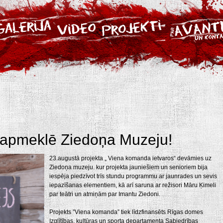
apmeklē Ziedoņa Muzeju!
23.augustā projekta „ Viena komanda ietvaros“ devāmies uz
Ziedoņa muzeju. kur projekta jauniešiem un senioriem bija
iespēja piedzīvot trīs stundu programmu ar jaunrades un sevis
iepazīšanas elementiem, kā arī saruna ar režisori Māru Ķimeli
par teātri un atmiņām par Imantu Ziedoni.
Projekts ”Viena komanda” tiek līdzfinansēts Rīgas domes
Izglītības, kultūras un sporta departamenta Sabiedrības