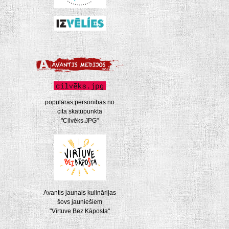
populāras personības no
cita skatupunkta
"Cilvēks.JPG"
Avantis jaunais kulinārijas
šovs jauniešiem
"Virtuve Bez Kāposta"