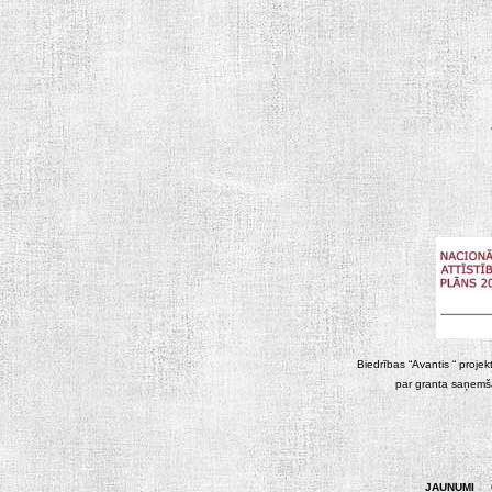
Biedrības “Avantis “ projek
par granta saņemša
JAUNUMI