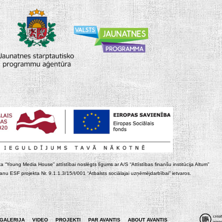
ta “Young Media House” attīstībai noslēgts līgums ar A/S “Attīstības finanšu institūcija Altum”
nu ESF projekta Nr. 9.1.1.3/15/I/001 “Atbalsts sociālajai uzņēmējdarbībai” ietvaros.
GALERIJA
VIDEO
PROJEKTI
PAR AVANTIS
ABOUT AVANTIS