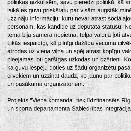
politikas aizkulisēm, savu pieredzi politikā, kā a
laikā es guvu priekštatu par visām augstāk m
uzzināju informāciju, kuru nevar atrast sociālaj
personām, kas kandidē uz deputāta statusu. Nes
tēma bija samērā nopietna, telpā valdīja ļoti at
Likās iespaidīgi, kā pilnīgi dažāda vecuma cilvēki
atrodas uz viena viļņa un spēj atrast kopīgu valod
pieejamas ļoti garšīgas uzkodas un dzērieni. K
ka guvu iespēju doties uz šādu organizētu pasā
cilvēkiem un uzzināt daudz, ko jaunu par politik
un pasākuma organizatoriem."
Projekts ”Viena komanda” tiek līdzfinansēts Rīg
un sporta departamenta Sabiedrības integrācij