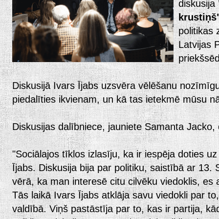
diskusija
krustiņš
politikas 
Latvijas 
priekšsēd
Diskusijā Ivars Ījabs uzsvēra vēlēšanu nozīmīgu
piedalīties ikvienam, un kā tas ietekmē mūsu n
Diskusijas dalībniece, jauniete Samanta Jacko
"Sociālajos tīklos izlasīju, ka ir iespēja doties u
Ījabs. Diskusija bija par politiku, saistībā ar 
vērā, ka man interesē citu cilvēku viedoklis, es 
Tās laikā Ivars Ījabs atklāja savu viedokli par to
valdībā. Viņš pastāstīja par to, kas ir partija, 