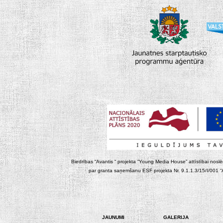
Biedrības “Avantis “ projekta “Young Media House” attīstībai noslēgt
par granta saņemšanu ESF projekta Nr. 9.1.1.3/15/I/001 “At
JAUNUMI
GALERIJA