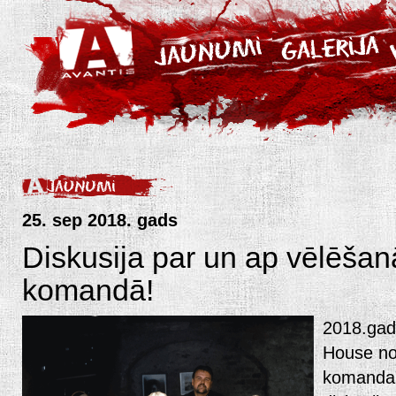
25. sep 2018. gads
Diskusija par un ap vēlēša
komandā!
2018.gad
House nor
komanda"