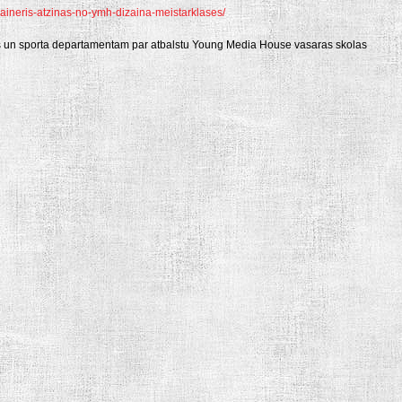
izaineris-atzinas-no-ymh-dizaina-meistarklases/
as un sporta departamentam par atbalstu Young Media House vasaras skolas