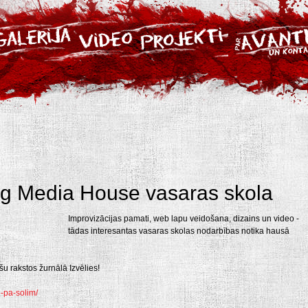
g Media House vasaras skola
Improvizācijas pamati, web lapu veidošana, dizains un video -
tādas interesantas vasaras skolas nodarbības notika hausā
u rakstos žurnālā Izvēlies!
i-pa-solim/