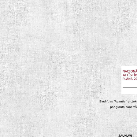
Biedrības “Avantis “ projek
par granta saņemša
JAUNUMI