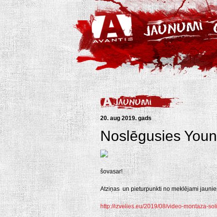
20. aug 2019. gads
Noslēgusies Youn
šovasar!
Atziņas un pieturpunkti no meklējami jaunieš
http://izvelies.eu/2019/08/video-montaza-sol