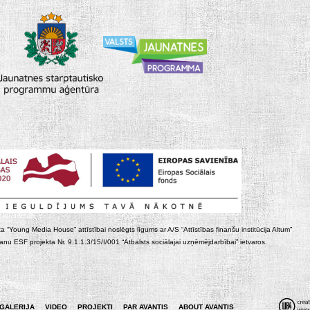
ta “Young Media House” attīstībai noslēgts līgums ar A/S “Attīstības finanšu institūcija Altum”
nu ESF projekta Nr. 9.1.1.3/15/I/001 “Atbalsts sociālajai uzņēmējdarbībai” ietvaros.
GALERIJA
VIDEO
PROJEKTI
PAR AVANTIS
ABOUT AVANTIS