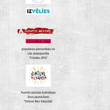
populāras personības no
cita skatupunkta
"Cilvēks.JPG"
Avantis jaunais kulinārijas
šovs jauniešiem
"Virtuve Bez Kāposta"