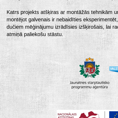
Katrs projekts atšķiras ar montāžās tehnikām 
montējot galvenais ir nebaidīties eksperimentēt,
dučiem mēģinājumu izrādīsies izšķirošais, lai rad
atmiņā paliekošu stāstu.