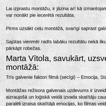
Lai izprastu montāžu, ir jāzina arī kā izmantojam
var nonākt pie iecerētā rezultāta.
Pirms uzsākt ceļu montāžā, svarīgi saprast gal
Sajūtas vienmēr radīs labāku rezultātu nekā liku
pārkāpt robežas.
Marta Vītola, savukārt, uzsv
montāžā:
Trīs galvenie faktori filmā (secīgi) – Emocija, S
Montāžas režisora galvenais uzdevums ir izveido
aizraujošā un loģiskā veidā izvada skatītāju cauri
paralēli izraisa skatītājā emocijas, ko filmas veid