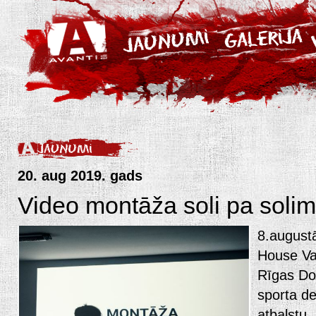
20. aug 2019. gads
Video montāža soli pa solim
8.august
House Vas
Rīgas Dom
sporta de
atbalstu,