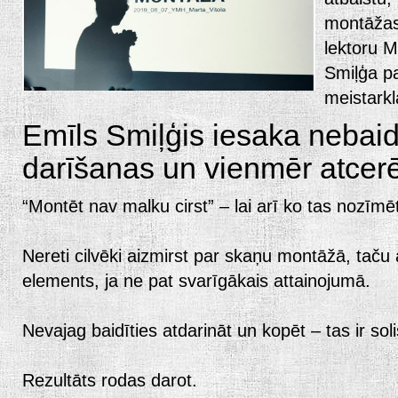
montāžas
lektoru M
Smiļģa p
meistark
Emīls Smiļģis iesaka nebaid
darīšanas un vienmēr atcerē
“Montēt nav malku cirst” – lai arī ko tas nozīmē
Nereti cilvēki aizmirst par skaņu montāžā, taču a
elements, ja ne pat svarīgākais attainojumā.
Nevajag baidīties atdarināt un kopēt – tas ir so
Rezultāts rodas darot.