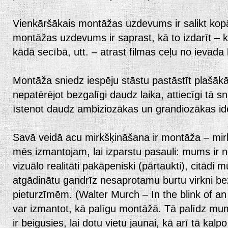
Vienkāršākais montāžas uzdevums ir salikt kopā
montāžas uzdevums ir saprast, kā to izdarīt – ko
kādā secībā, utt. – atrast filmas ceļu no ievad
Montāža sniedz iespēju stāstu pastāstīt plašākā
nepatērējot bezgalīgi daudz laika, attiecīgi tā s
īstenot daudz ambiziozākas un grandiozākas id
Savā veidā acu mirkšķināšana ir montāža – mir
mēs izmantojam, lai izparstu pasauli: mums ir 
vizuālo realitāti pakāpeniski (pārtaukti), citādi 
atgādinātu gandrīz nesaprotamu burtu virkni be
pieturzīmēm. (Walter Murch – In the blink of a
var izmantot, kā palīgu montāžā. Tā palīdz mums
ir beigusies, lai dotu vietu jaunai, kā arī tā kal