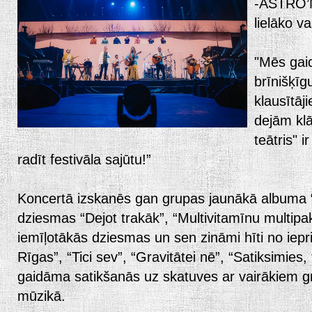
-ASTRO’N
lielāko v
"Mēs gaid
brīnišķīg
klausītāj
dejām kl
teātris" i
radīt festivāla sajūtu!”
Koncertā izskanēs gan grupas jaunākā albuma “
dziesmas “Dejot trakāk”, “Multivitamīnu multipak
iemīļotākās dziesmas un sen zināmi hīti no iep
Rīgas”, “Tici sev”, “Gravitātei nē”, “Satiksimies, 
gaidāma satikšanās uz skatuves ar vairākiem g
mūzikā.