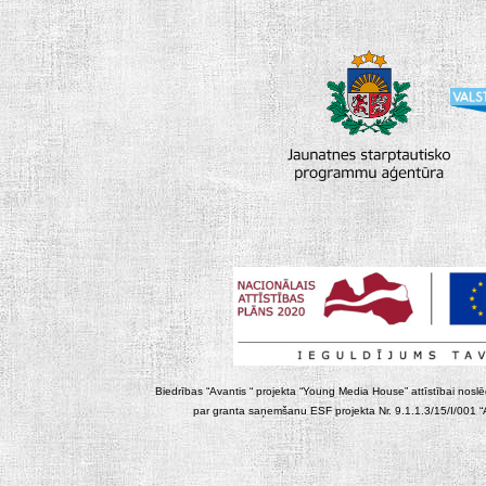
Biedrības “Avantis “ projekta “Young Media House” attīstībai noslēgt
par granta saņemšanu ESF projekta Nr. 9.1.1.3/15/I/001 “At