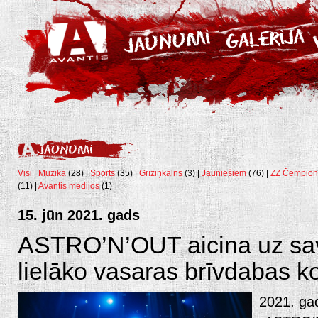
Visi
|
Mūzika
(28) |
Sports
(35) |
Grīziņkalns
(3) |
Jauniešiem
(76) |
ZZ Čempion
(11) |
Avantis medijos
(1)
15. jūn 2021. gads
ASTRO’N’OUT aicina uz sav
lielāko vasaras brīvdabas k
2021. ga