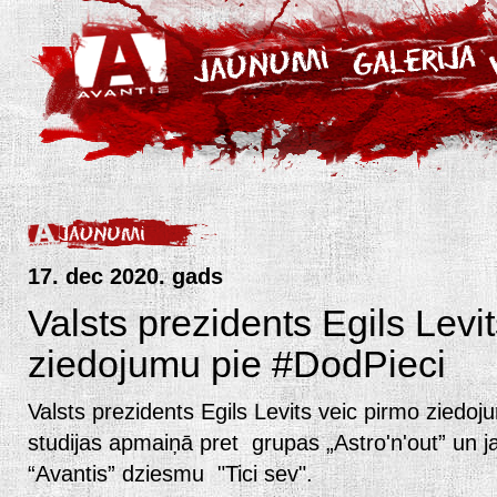
17. dec 2020. gads
Valsts prezidents Egils Levi
ziedojumu pie #DodPieci
Valsts prezidents Egils Levits veic pirmo ziedoj
studijas apmaiņā pret grupas „Astro'n'out” un j
“Avantis” dziesmu "Tici sev".