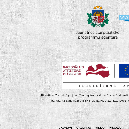
Biedrības “Avantis “ projekta “Young Media House” attīstībai noslēgt
par granta saņemšanu ESF projekta Nr. 9.1.1.3/15/I/001 “At
JAUNUMI
GALERIJA
VIDEO
PROJEKTI