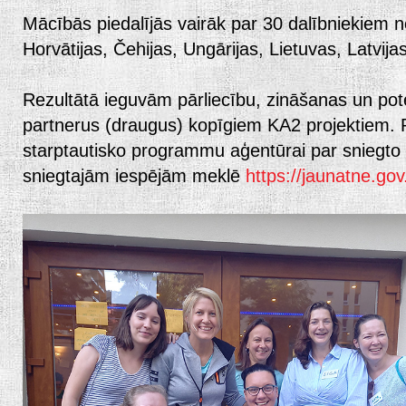
Mācībās piedalījās vairāk par 30 dalībniekiem no
Horvātijas, Čehijas, Ungārijas, Lietuvas, Latvija
Rezultātā ieguvām pārliecību, zināšanas un pot
partnerus (draugus) kopīgiem KA2 projektiem. 
starptautisko programmu aģentūrai par sniegto 
sniegtajām iespējām meklē
https://jaunatne.gov