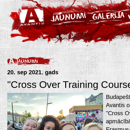
20. sep 2021. gads
"Cross Over Training Cour
Budapešt
Avantis o
"Cross O
apmācībā
Erasmus+