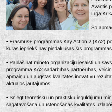
Avantis p
Līga Krik
Šo apmāc
•
Erasmus+ programmas Kay Action 2 (KA2) pop
kuras iepriekš nav piedalījušās šīs programmas
•
Paplašināt minēto organizāciju iesaisti un sa
programma KA2 sadarbības partnerībās, veicin
apmaiņu un augstas kvalitātes inovatīvu rezult
aktuālos jautājumos;
•
Sniegt teorētisku un praktisku ieguldījumu m
sagatavošanā un īstenošanas kvalitātes uzlabo