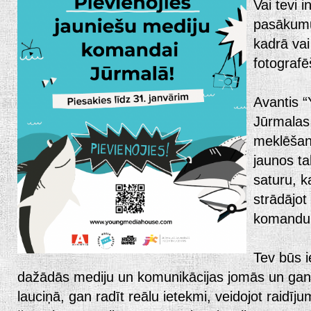
Vai tevi i
pasākumu
kadrā vai
fotograf
Avantis 
Jūrmalas
meklēšan
jaunos ta
saturu, k
strādājot
komandu 
Tev būs i
dažādās mediju un komunikācijas jomās un gan 
lauciņā, gan radīt reālu ietekmi, veidojot raidīj