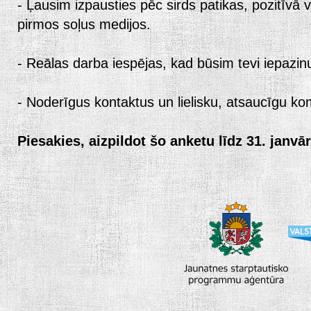
- Ļausim izpausties pēc sirds patikas, pozitīvā 
pirmos soļus medijos.
- Reālas darba iespējas, kad būsim tevi iepazinu
- Noderīgus kontaktus un lielisku, atsaucīgu k
Piesakies, aizpildot šo anketu līdz 31. janvār