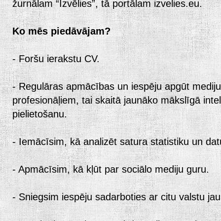
žurnālam “Izvēlies”, tā portālam izvelies.eu.
Ko mēs piedāvājam?
- Foršu ierakstu CV.
- Regulāras apmācības un iespēju apgūt medij
profesionāļiem, tai skaitā jaunāko mākslīgā int
pielietošanu.
- Iemācīsim, kā analizēt satura statistiku un dat
- Apmācīsim, kā kļūt par sociālo mediju guru.
- Sniegsim iespēju sadarboties ar citu valstu ja