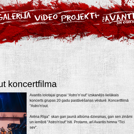
ut koncertfilma
Avantis lolotajai grupai “Astro’n’out” izskanējis lielākais
koncerts grupas 20 gadu pastāvēšanas vēsturē. Koncertfilmā
"Astro'n'out.
Arēna Rīga" skan gan jaunā albūma dziesmas, gan sen zināmi
un iemīļoti "Astro'n'out" hiti. Protams, arī Avantis himna “Tici
sev”.