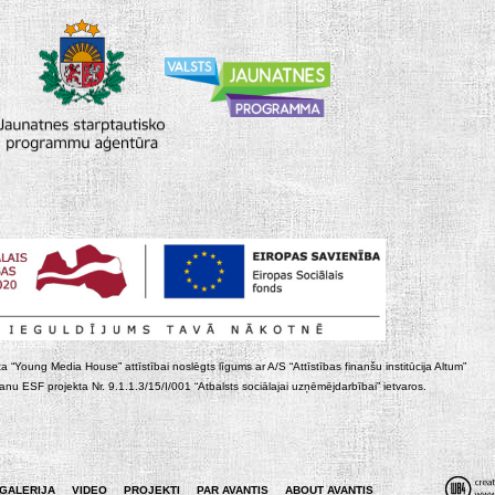
ta “Young Media House” attīstībai noslēgts līgums ar A/S “Attīstības finanšu institūcija Altum”
nu ESF projekta Nr. 9.1.1.3/15/I/001 “Atbalsts sociālajai uzņēmējdarbībai” ietvaros.
GALERIJA
VIDEO
PROJEKTI
PAR AVANTIS
ABOUT AVANTIS