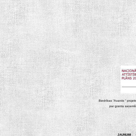
Biedrības “Avantis “ projek
par granta saņemša
JAUNUMI