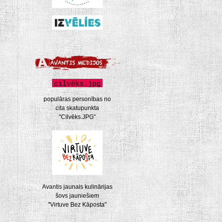
populāras personības no
cita skatupunkta
"Cilvēks.JPG"
Avantis jaunais kulinārijas
šovs jauniešiem
"Virtuve Bez Kāposta"