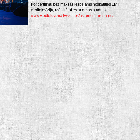
Koncertfilmu bez maksas iespējams noskatīties LMT
viedtelevīzijā, reģistrējoties ar e-pasta adresi
www.viedtelevizija.lv/skaties/astronout-arena-riga