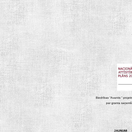
Biedrības “Avantis “ projek
par granta saņemša
JAUNUMI