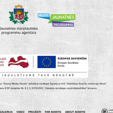
ta “Young Media House” attīstībai noslēgts līgums ar A/S “Attīstības finanšu institūcija Altum”
nu ESF projekta Nr. 9.1.1.3/15/I/001 “Atbalsts sociālajai uzņēmējdarbībai” ietvaros.
GALERIJA
VIDEO
PROJEKTI
PAR AVANTIS
ABOUT AVANTIS