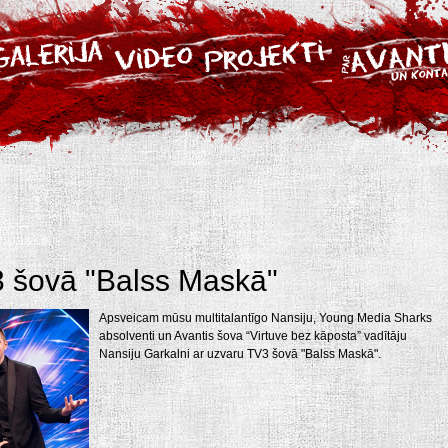
3 šovā "Balss Maskā"
Apsveicam mūsu multitalantīgo Nansiju, Young Media Sharks
absolventi un Avantis šova “Virtuve bez kāposta” vadītāju
Nansiju Garkalni ar uzvaru TV3 šovā "Balss Maskā".