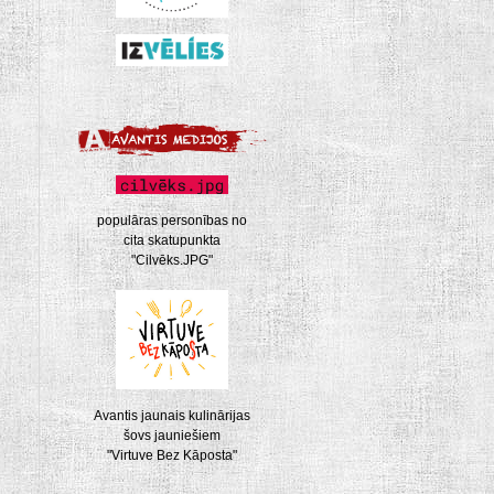
populāras personības no
cita skatupunkta
"Cilvēks.JPG"
Avantis jaunais kulinārijas
šovs jauniešiem
"Virtuve Bez Kāposta"