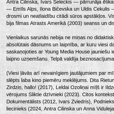
Antra Cilinska, Ivars Seleckis — pārrunāja ētika
— Emīls Alps, Ilona Bičevska un Uldis Cekulis 
drosmi un neatlaidību citādi sūros apstākļos. V
bija filmas Atrasts Amerikā (2003) seanss un dis
Vienlaikus sarunās nebija ne miņas no didakti
absolūtais dāsnums un laipnība, ar kuru viesi da
saskaņojoties ar Young Media House jauniešu i
laipno uzņemšanu. Telpā valdīja beznosacījuma
(Viesi ļāvās arī nevainīgiem jautājumiem par m
slēpts laba kino piemēru meklējums. Dita Rietu
Zirdziņ, hallo! (2017), Leldai Ozoliņai mīļš ir I
vērojums Sliktie dzīvnieki (2023). Citos konteks
Dokumentālists (2012, Ivars Zviedris), Podniek
liecinieks (2024, Antra Cilinska un Anna Viduleja