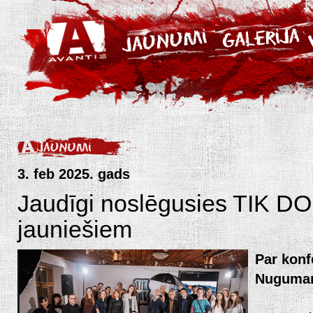
3. feb 2025. gads
Jaudīgi noslēgusies TIK DO
jauniešiem
Par konf
Nuguma