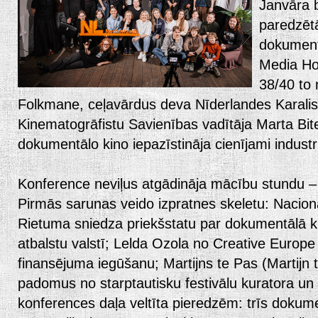
Janvāra 
paredzēt
dokument
Media Ho
38/40 to
Folkmane, ceļavārdus deva Nīderlandes Karalis
Kinematogrāfistu Savienības vadītāja Marta Bite
dokumentālo kino iepazīstināja cienījami industri
Konference neviļus atgādināja mācību stundu –
Pirmās sarunas veido izpratnes skeletu: Nacionā
Rietuma sniedza priekšstatu par dokumentālā kin
atbalstu valstī; Lelda Ozola no Creative Europ
finansējuma iegūšanu; Martijns te Pas (Martijn
padomus no starptautisku festivālu kuratora un
konferences daļa veltīta pieredzēm: trīs dokumen