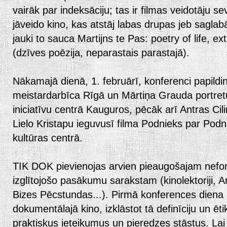
vairāk par indeksāciju; tas ir filmas veidotāju se
jāveido kino, kas atstāj labas drupas jeb saglabā
jauki to sauca Martijns te Pas: poetry of life, ex
(dzīves poēzija, neparastais parastajā).
Nākamajā dienā, 1. februārī, konferenci papildi
meistardarbīca Rīgā un Mārtiņa Grauda portret
iniciatīvu centrā Kauguros, pēcāk arī Antras Ci
Lielo Kristapu ieguvusī filma Podnieks par Podn
kultūras centrā.
TIK DOK pievienojas arvien pieaugošajam neform
izglītojošo pasākumu sarakstam (kinolektoriji, 
Bizes Pēcstundas...). Pirmā konferences diena 
dokumentālajā kino, izklāstot tā definīciju un ēt
praktiskus ieteikumus un pieredzes stāstus. La