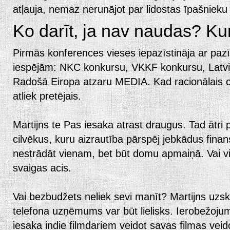
atļauja, nemaz nerunājot par lidostas īpašnieku 
Ko darīt, ja nav naudas? Ku
Pirmās konferences vieses iepazīstināja ar pa
iespējām: NKC konkursu, VKKF konkursu, Latv
Radošā Eiropa atzaru MEDIA. Kad racionālais ce
atliek pretējais.
Martijns te Pas iesaka atrast draugus. Tad ātri
cilvēkus, kuru aizrautība pārspēj jebkādus finan
nestrādāt vienam, bet būt domu apmaiņā. Vai v
svaigas acis.
Vai bezbudžets neliek sevi manīt? Martijns uzska
telefona uzņēmums var būt lielisks. Ierobežoju
iesaka indie filmdariem veidot savas filmas vei