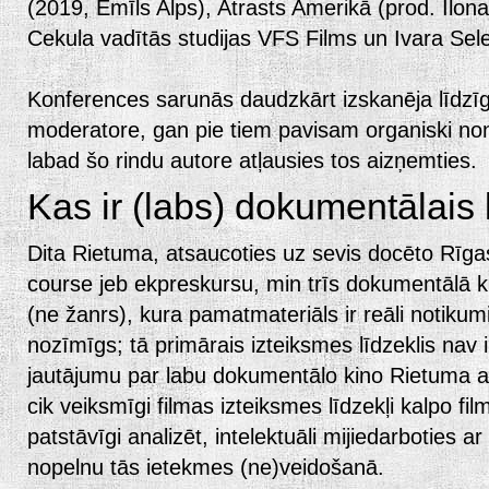
(2019, Emīls Alps), Atrasts Amerikā (prod. Ilona
Cekula vadītās studijas VFS Films un Ivara Selec
Konferences sarunās daudzkārt izskanēja līdzīg
moderatore, gan pie tiem pavisam organiski non
labad šo rindu autore atļausies tos aizņemties.
Kas ir (labs) dokumentālais
Dita Rietuma, atsaucoties uz sevis docēto Rīgas
course jeb ekpreskursu, min trīs dokumentālā ki
(ne žanrs), kura pamatmateriāls ir reāli notikumi; t
nozīmīgs; tā primārais izteiksmes līdzeklis nav
jautājumu par labu dokumentālo kino Rietuma atb
cik veiksmīgi filmas izteiksmes līdzekļi kalpo fil
patstāvīgi analizēt, intelektuāli mijiedarboties a
nopelnu tās ietekmes (ne)veidošanā.