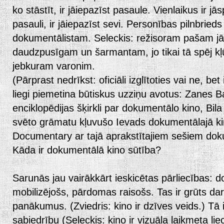
ko stāstīt, ir jāiepazīst pasaule. Vienlaikus ir jā
pasauli, ir jāiepazīst sevi. Personības pilnbrieds 
dokumentālistam. Seleckis: režisoram pašam jā
daudzpusīgam un šarmantam, jo tikai tā spēj kļ
jebkuram varonim.
(Pārprast nedrīkst: oficiāli izglītoties vai ne, be
liegi piemetina būtiskus uzziņu avotus: Zanes 
enciklopēdijas šķirkli par dokumentālo kino, Bila 
svēto grāmatu kļuvušo Ievads dokumentālajā kin
Documentary ar tajā aprakstītajiem sešiem do
Kāda ir dokumentālā kino sūtība?
Sarunās jau vairākkārt ieskicētas pārliecības: d
mobilizējošs, pārdomas raisošs. Tas ir grūts da
panākumus. (Zviedris: kino ir dzīves veids.) Tā i
sabiedrību (Seleckis: kino ir vizuāla laikmeta lie