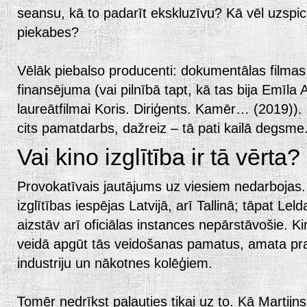
seansu, kā to padarīt ekskluzīvu? Kā vēl uzspic
piekabes?
Vēlāk piebalso producenti: dokumentālas filma
finansējuma (vai pilnībā tapt, kā tas bija Emīla 
laureātfilmai Koris. Diriģents. Kamēr… (2019)). Gl
cits pamatdarbs, dažreiz – tā pati kailā degsme
Vai kino izglītība ir tā vērta?
Provokatīvais jautājums uz viesiem nedarbojas.
izglītības iespējas Latvijā, arī Tallinā; tāpat Leld
aizstāv arī oficiālas instances nepārstāvošie. Kin
veidā apgūt tās veidošanas pamatus, amata pras
industriju un nākotnes kolēģiem.
Tomēr nedrīkst paļauties tikai uz to. Kā Martijns