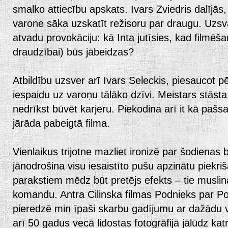
smalko attiecību apskats. Ivars Zviedris dalījās,
varone sāka uzskatīt režisoru par draugu. Uzsvar
atvadu provokāciju: kā Inta jutīsies, kad filmēša
draudzībai) būs jābeidzas?
Atbildību uzsver arī Ivars Seleckis, piesaucot 
iespaidu uz varoņu tālāko dzīvi. Meistars stāst
nedrīkst būvēt karjeru. Piekodina arī it kā paš
jārāda pabeigtā filma.
Vienlaikus trijotne mazliet ironizē par šodienas b
jānodrošina visu iesaistīto pušu apzinātu piekriš
parakstiem mēdz būt pretējs efekts – tie musli
komandu. Antra Cilinska filmas Podnieks par Pod
pieredzē min īpaši skarbu gadījumu ar dažādu v
arī 50 gadus vecā lidostas fotogrāfijā jālūdz kat