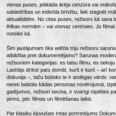
vienas puses, jebkāda ārēja cenzūra vai mākslī
sabiedrības un indivīda brīvību, liek stagnēt mā
aktualitātēm. No citas puses, režisors kā sava l
ētikas normām – vai vismaz centīsies. Jo filmai b
noteikti kā.
Šim jautājumam tika veltīta triju režisoru sarun
atbildība pret dokumentējamo? Sarunas moderat
režisoriem kategorijas: es taisu filmu, es sekoju
Lasītājs drīkst pats domāt, kurš ir kurš – arī ko
diskusija –, taču būtisks te ir atslēgas vārds: v
nereti balstās kādas personas novērojumā, izpē
gadījumos, režisori secina, ir svarīgi rūpēties p
pirms, pēc filmas un filmēšanas laikā.
Par klasiku kļuvušais Intas portretējums Dokumen