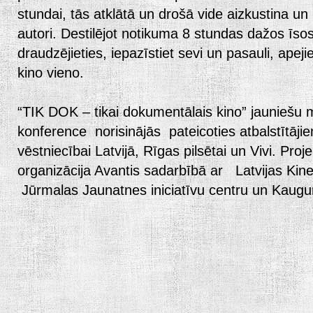
stundai, tās atklātā un drošā vide aizkustina un 
autori. Destilējot notikuma 8 stundas dažos īso
draudzējieties, iepazīstiet sevi un pasauli, apej
kino vieno.
“TIK DOK – tikai dokumentālais kino” jauniešu 
konference norisinājās pateicoties atbalstītāji
vēstniecībai Latvijā, Rīgas pilsētai un Vivi. Pro
organizācija Avantis sadarbībā ar Latvijas Kin
Jūrmalas Jaunatnes iniciatīvu centru un Kaug