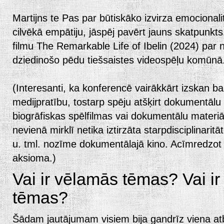
Martijns te Pas par būtiskāko izvirza emocionalitā
cilvēkā empātiju, jāspēj pavērt jauns skatpunkt
filmu The Remarkable Life of Ibelin (2024) par 
dziedinošo pēdu tiešsaistes videospēļu komūnā
(Interesanti, ka konferencē vairākkārt izskan b
medijpratību, tostarp spēju atšķirt dokumentālu
biogrāfiskas spēlfilmas vai dokumentālu mater
nevienā mirklī netika iztirzāta starpdisciplinari
u. tml. nozīme dokumentālajā kino. Acīmredzot t
aksioma.)
Vai ir vēlamās tēmas? Vai i
tēmas?
Šādam jautājumam visiem bija gandrīz viena at