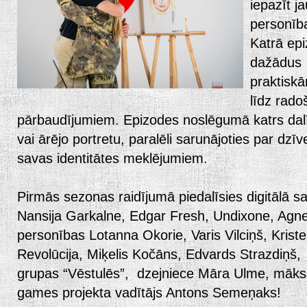
iepazīt j
personība
Katrā epiz
dažādus 
praktisk
līdz rado
pārbaudījumiem. Epizodes noslēgumā katrs dalī
vai ārējo portretu, paralēli sarunājoties par dz
savas identitātes meklējumiem.
Pirmās sezonas raidījumā piedalīsies digitālā sa
Nansija Garkalne, Edgar Fresh, Undixone, Agn
personības Lotanna Okorie, Varis Vilciņš, Kriste
Revolūcija, Miķelis Kočāns, Edvards Strazdiņš,
grupas “Vēstulēs”, dzejniece Māra Ulme, māksl
games projekta vadītājs Antons Semeņaks!