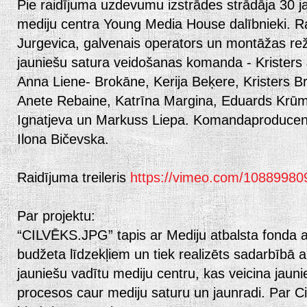
Pie raidījuma uzdevumu izstrādes strādāja 30 ja
mediju centra Young Media House dalībnieki. Rai
Jurgevica, galvenais operators un montāžas rež
jauniešu satura veidošanas komanda - Kristers 
Anna Liene- Brokāne, Kerija Beķere, Kristers B
Anete Rebaine, Katrīna Margina, Eduards Krūm
Ignatjeva un Markuss Liepa. Komandaproducent
Ilona Bičevska.
Raidījuma treileris
https://vimeo.com/10889980
Par projektu:
“CILVĒKS.JPG” tapis ar Mediju atbalsta fonda at
budžeta līdzekļiem un tiek realizēts sadarbībā
jauniešu vadītu mediju centru, kas veicina jauni
procesos caur mediju saturu un jaunradi. Par Ci