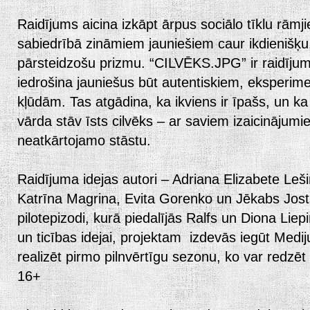
Raidījums aicina izkāpt ārpus sociālo tīklu rāmj
sabiedrībā zināmiem jauniešiem caur ikdienišķu,
pārsteidzošu prizmu. “CILVĒKS.JPG” ir raidījum
iedrošina jauniešus būt autentiskiem, eksperime
kļūdām. Tas atgādina, ka ikviens ir īpašs, un k
vārda stāv īsts cilvēks – ar saviem izaicinājum
neatkārtojamo stāstu.
Raidījuma idejas autori – Adriana Elizabete Leši
Katrīna Magrina, Evita Gorenko un Jēkabs Josts
pilotepizodi, kurā piedalījās Ralfs un Diona Lie
un ticības idejai, projektam izdevās iegūt Medij
realizēt pirmo pilnvērtīgu sezonu, ko var redzē
16+