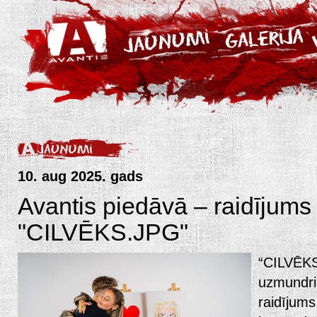
10. aug 2025. gads
Avantis piedāvā – raidījum
"CILVĒKS.JPG"
“CILVĒKS.
uzmundri
raidījums