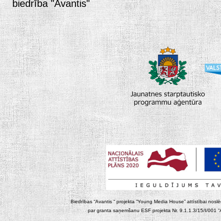
biedrība "Avantis"
Biedrības “Avantis “ projekta “Young Media House” attīstībai noslēgt
par granta saņemšanu ESF projekta Nr. 9.1.1.3/15/I/001 “At