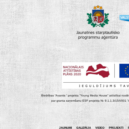
Biedrības “Avantis “ projekta “Young Media House” attīstībai noslēgt
par granta saņemšanu ESF projekta Nr. 9.1.1.3/15/I/001 “At
JAUNUMI
GALERIJA
VIDEO
PROJEKTI