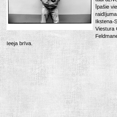
Īpašie vi
raidījuma
Ikstena-
Viestura
Feldman
Ieeja brīva.