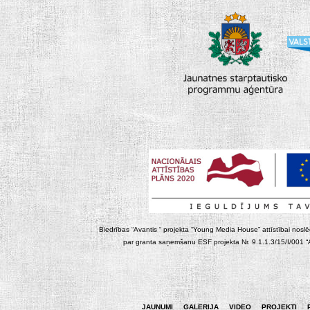
Biedrības “Avantis “ projekta “Young Media House” attīstībai noslēgt
par granta saņemšanu ESF projekta Nr. 9.1.1.3/15/I/001 “At
JAUNUMI
GALERIJA
VIDEO
PROJEKTI