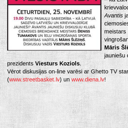
krievvalo
Avantis
j
ciemosi
meistars
vingrošan
Māris Šl
jauniešu 
prezidents
Viesturs Koziols
.
Vērot diskusijas on-line varēsi ar Ghetto TV sta
(
www.streetbasket.lv
) un
www.diena.lv
!