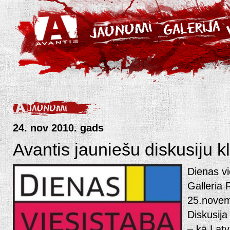
24. nov 2010. gads
Avantis jauniešu diskusiju k
Dienas vi
Galleria 
25.novem
Diskusija
– kā Latv