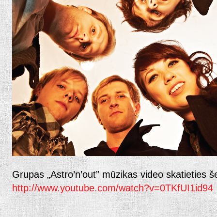
Grupas „Astro’n’out” mūzikas video skatieties še
http://www.youtube.com/watch?v=0TKfUI1id94