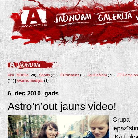
Visi
|
Mūzika
(28) |
Sports
(35) |
Grīziņkalns
(3) |
Jauniešiem
(76) |
ZZ Čempion
(11) |
Avantis medijos
(1)
6. dec 2010. gads
Astro’n’out jauns video!
Grupa 
iepazīsti
„Kā Lukso