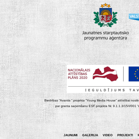
Biedrības “Avantis “ projekta “Young Media House” attīstībai noslēgt
par granta saņemšanu ESF projekta Nr. 9.1.1.3/15/I/001 “At
JAUNUMI
GALERIJA
VIDEO
PROJEKTI