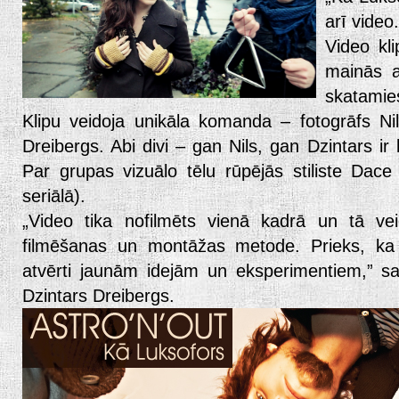
arī video.
Video kl
mainās a
skatamie
Klipu veidoja unikāla komanda – fotogrāfs Nil
Dreibergs. Abi divi – gan Nils, gan Dzintars ir k
Par grupas vizuālo tēlu rūpējās stiliste Dace
seriālā).
„Video tika nofilmēts vienā kadrā un tā vei
filmēšanas un montāžas metode. Prieks, ka As
atvērti jaunām idejām un eksperimentiem,” sa
Dzintars Dreibergs.