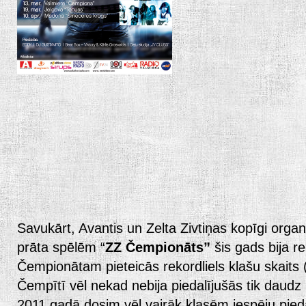
Savukārt, Avantis un Zelta Zivtiņas kopīgi orga
prāta spēlēm “
ZZ Čempionāts”
šis gads bija r
Čempionātam pieteicās rekordliels klašu skaits (
Čempītī vēl nekad nebija piedalījušās tik daudz
2011.gadā dosim vēl vairāk klasēm iespēju piedal