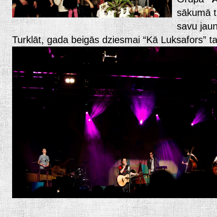
sākumā tū
savu jau
Turklāt, gada beigās dziesmai “Kā Luksafors” ta