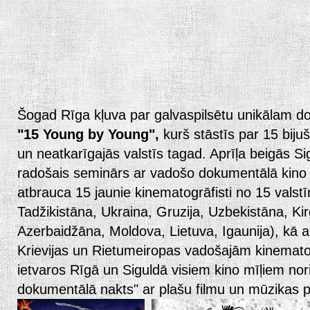
Šogad Rīga kļuva par galvaspilsētu unikālam d
"15 Young by Young",
kurš stāstīs par 15 biju
un neatkarīgajās valstīs tagad. Aprīļa beigās Si
radošais seminārs ar vadošo dokumentālā kino 
atbrauca 15 jaunie kinematogrāfisti no 15 valstī
Tadžikistāna, Ukraina, Gruzija, Uzbekistāna, Kir
Azerbaidžāna, Moldova, Lietuva, Igaunija), kā a
Krievijas un Rietumeiropas vadošajām kinematog
ietvaros Rīgā un Siguldā visiem kino mīļiem nor
dokumentālā nakts" ar plašu filmu un mūzikas