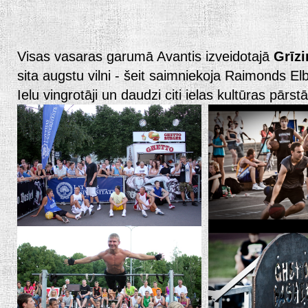
Visas vasaras garumā Avantis izveidotajā
Grīzi
sita augstu vilni - šeit saimniekoja Raimonds El
Ielu vingrotāji un daudzi citi ielas kultūras pārstā