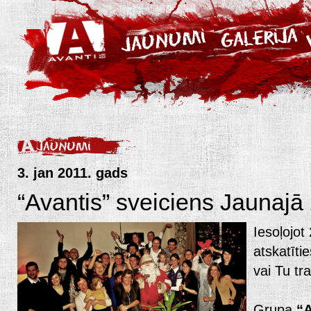
3. jan 2011. gads
“Avantis” sveiciens Jaunajā
Iesoļojot
atskatīti
vai Tu tr
Grupa
“A