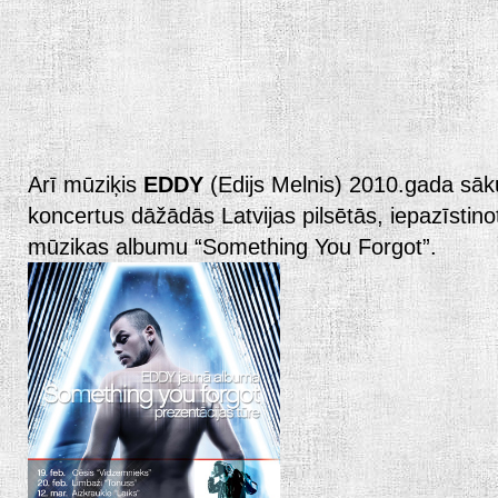
Arī mūziķis
EDDY
(Edijs Melnis) 2010.gada sāk
koncertus dāžādās Latvijas pilsētās, iepazīstin
mūzikas albumu “Something You Forgot”.