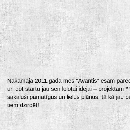
Nākamajā 2011.gadā mēs “Avantis” esam paredz
un dot startu jau sen lolotai idejai – projektam
“
sakaluši pamatīgus un lielus plānus, tā kā jau 
tiem dzirdēt!