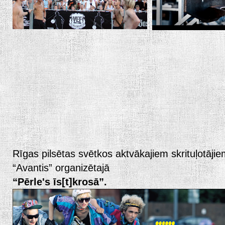
Rīgas pilsētas svētkos aktvākajiem skrituļotājiem
“Avantis” organizētajā
“Pērle's īs[t]krosā”.