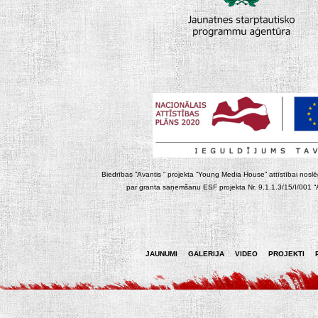
Biedrības “Avantis “ projekta “Young Media House” attīstībai noslēgt
par granta saņemšanu ESF projekta Nr. 9.1.1.3/15/I/001 “At
JAUNUMI
GALERIJA
VIDEO
PROJEKTI