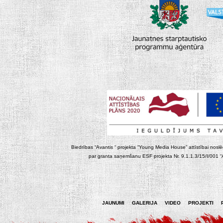
Biedrības “Avantis “ projekta “Young Media House” attīstībai noslēgt
par granta saņemšanu ESF projekta Nr. 9.1.1.3/15/I/001 “At
JAUNUMI
GALERIJA
VIDEO
PROJEKTI