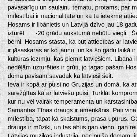
pavasarīgu un saulainu tematu, protams, par mīl
mīlestībai ir nacionalitāte un kā tā ietekmē attie
Hosams ir libānietis un Latvijā dzīvo jau 18 ga
izturēt -20 grādu aukstumā nebūtu viegli. Šei
bērni. Hosams stāsta, ka būt attiecībās ar latviet
ir jāsaskaras ar ko jaunu, un ka šo gadu laikā i
kultūras iezīmju, kas piemīt latviešiem. Libānā i
nedēļām uzturēties ir grūti, jo tagad pašam Hos
domā pavisam savādāk kā latvieši šeit.
Ieva ir kopā ar puisi no Gruzijas un domā, ka att
sarežģītas kā ar latviešu puisi. Turklāt kompro
kur nu vēl vairāk temperamenta un karstasinības
Samantas Tīnas draugs ir amerikānis. Pati viņa 
mīlestība, tāpat kā skaistums, prasa upurus. 
draugs ir mūziķi, un tas abus gan vieno, gan r
Latvijas mūzikas industrijā, pēc puiša domām, 