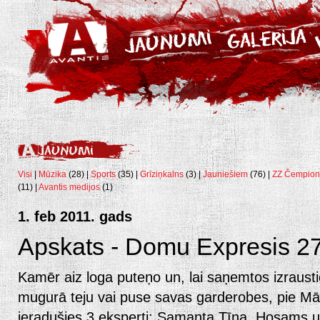
Visi
|
Mūzika
(28) |
Sports
(35) |
Grīziņkalns
(3) |
Jauniešiem
(76) |
ZZ Čempion
(11) |
Avantis medijos
(1)
1. feb 2011. gads
Apskats - Domu Expresis 27.
Kamēr aiz loga puteņo un, lai saņemtos izrausti
mugurā teju vai puse savas garderobes, pie Mār
ieradušies 3 eksperti: Samanta Tīna, Hosams un 