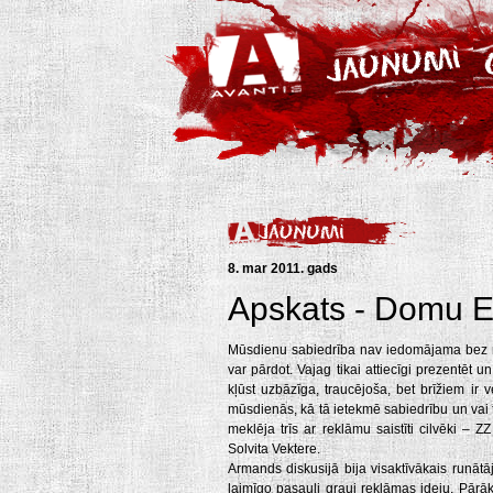
8. mar 2011. gads
Apskats - Domu E
Mūsdienu sabiedrība nav iedomājama bez mil
var pārdot. Vajag tikai attiecīgi prezentēt 
kļūst uzbāzīga, traucējoša, bet brīžiem ir
mūsdienās, kā tā ietekmē sabiedrību un vai t
meklēja trīs ar reklāmu saistīti cilvēki – 
Solvita Vektere.
Armands diskusijā bija visaktīvākais runāt
laimīgo pasauli grauj reklāmas ideju. Pārāk