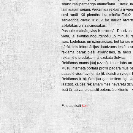
skaistuma pārmērīga atainošana. Cilvēki ne
laimīgajām sejām. Veiksmīga reklāma ir vienkā
sevi runāt. Kā piemērs tika minēta Tele2 
sabiedrībā cilvēki ir kļuvušie daudz atvēr
atklātākas un izaicinošākas.
Pasaule mainās, viss ir procesā. Daudzus 
vietā, lai skatītos nogurdinošu 15 minūšu
īsas, kodolīgas un uzrunājošas, bet kā jau 
pārāk liels informācijas daudzums ieslēdz s
reklāma pārāk bieži atkārtosies, tā radīs 
reklamēto produktu – tā uzskata Solvita.
Reklāmas mums ļauj uzzināt kas ir labs un 
Mūsu interneta portālu profili padara mūs 
pasaulē viss nav nemaz tik skaisti un viegli, k
Reklāmas ir bijušas jau gadsimtiem ilgi. 
jāatzīst, ka bez reklāmām mēs nevarētu dzīvo
tieši tā jau var piesaistīt potenciālo klientu 
Foto apskati
šeit
!