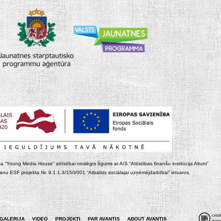
ta “Young Media House” attīstībai noslēgts līgums ar A/S “Attīstības finanšu institūcija Altum”
nu ESF projekta Nr. 9.1.1.3/15/I/001 “Atbalsts sociālajai uzņēmējdarbībai” ietvaros.
GALERIJA
VIDEO
PROJEKTI
PAR AVANTIS
ABOUT AVANTIS