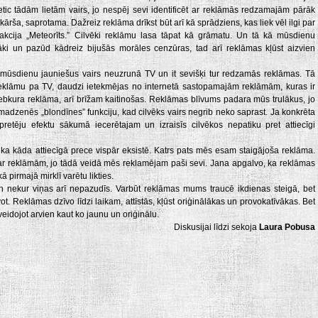
tic tādām lietām vairs, jo nespēj sevi identificēt ar reklāmās redzamajām pārāk
rša, saprotama. Dažreiz reklāma drīkst būt arī kā sprādziens, kas liek vēl ilgi par
akcija „Meteorīts.” Cilvēki reklāmu lasa tāpat kā grāmatu. Un tā kā mūsdienu
tāki un pazūd kādreiz bijušās morāles cenzūras, tad arī reklāmas kļūst aizvien
mūsdienu jauniešus vairs neuzrunā TV un it sevišķi tur redzamās reklāmas. Tā
 reklāmu pa TV, daudzi ietekmējas no internetā sastopamajām reklāmām, kuras ir
jebkura reklāma, arī brīžam kaitinošas. Reklāmas blīvums padara mūs trulākus, jo
madzenēs „blondīnes” funkciju, kad cilvēks vairs negrib neko saprast. Ja konkrēta
pretēju efektu sākumā iecerētajam un izraisīs cilvēkos nepatiku pret attiecīgi
ka kāda attiecīgā prece vispār eksistē. Katrs pats mēs esam staigājoša reklāma.
par reklāmām, jo tādā veidā mēs reklamējam paši sevi. Jana apgalvo, ka reklāmas
ā pirmajā mirklī varētu likties.
Un nekur viņas arī nepazudīs. Varbūt reklāmas mums traucē ikdienas steigā, bet
t. Reklāmas dzīvo līdzi laikam, attīstās, kļūst oriģinālākas un provokatīvākas. Bet
– veidojot arvien kaut ko jaunu un oriģinālu.
Diskusijai līdzi sekoja
Laura Pobusa