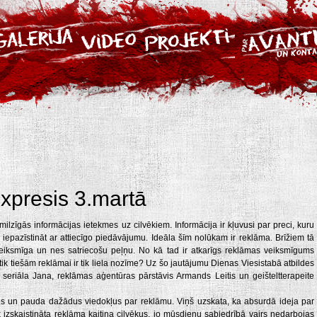
xpresis 3.martā
zīgās informācijas ietekmes uz cilvēkiem. Informācija ir kļuvusi par preci, kuru
un iepazīstināt ar attiecīgo piedāvājumu. Ideāla šīm nolūkam ir reklāma. Brīžiem tā
 veiksmīga un nes satriecošu peļņu. No kā tad ir atkarīgs reklāmas veiksmīgums
ik tiešām reklāmai ir tik liela nozīme? Uz šo jautājumu Dienas Viesistabā atbildes
ZZ seriāla Jana, reklāmas aģentūras pārstāvis Armands Leitis un geišteltterapeite
ājs un pauda dažādus viedokļus par reklāmu. Viņš uzskata, ka absurdā ideja par
 izskaistināta reklāma kaitina cilvēkus, jo mūsdienu sabiedrībā vairs nedarbojas