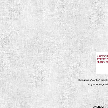
Biedrības “Avantis “ projek
par granta saņemša
JAUNUMI