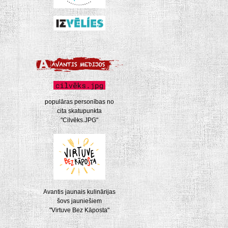
populāras personības no
cita skatupunkta
"Cilvēks.JPG"
Avantis jaunais kulinārijas
šovs jauniešiem
"Virtuve Bez Kāposta"