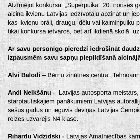
Atzīmējot konkursa „Superpuika” 20. norises g
aicina ikvienu Latvijas iedzīvotāju apzināt un ie
kas ikvienu brāli, draugu, dēlu vai kaimiņpuiku
tikai konkursa ietvaros, bet arī ikdienā skolā, u
Ar savu personīgo pieredzi iedrošināt dau
izpausmēm savu sapņu piepildīšanā aicināj
Alvi Balodi
– Bērnu zinātnes centra „Tehnoanna
Andi Neikšānu
- Latvijas autosporta meistars, s
starptautiskajiem panākumiem Latvijas autorallija
sešus gadus un ieguvis deviņas Latvijas Čempio
reizes uzvarējis N4 klasē.
Rihardu Vidzidski -
Latvijas Amatniecības ka