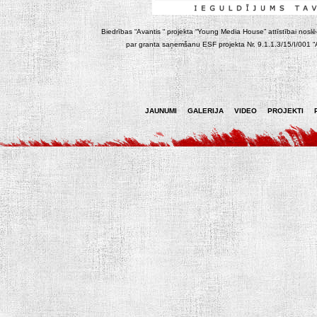
Biedrības “Avantis “ projekta “Young Media House” attīstībai noslēgt
par granta saņemšanu ESF projekta Nr. 9.1.1.3/15/I/001 “At
JAUNUMI
GALERIJA
VIDEO
PROJEKTI