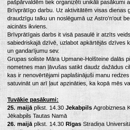
pašpārvaldēm tiek organizēti unikāli pasākumi a
Brīvprātīgo darbu. Uz aktivitātēm visas dienas
draudzīgu talku un noslēgumā uz Astro’n’out be
aicināts ikviens.
Brīvprātīgais darbs it visā pasaulē ir atzīts veids
sabiedriskajā dzīvē, uzlabot apkārtējās dzīves kv
un gandarījumu sev.
Grupas soliste Māra Upmane-Holšteine dalās pi
nometnes man ļāvušas satikt daudz dažādus ci
kas ir nenovērtējami paplašinājuši manu redzes
satuvināt un arī ļaut apzināties, ka kopā mēs v
Tuvākie pasākumi:
25. maijā
plkst. 14.30
Jekabpils
Agrobiznesa K
Jēkabpils Tautas Namā
26. maijā
plkst. 14.30
Rīgas
Stradiņa Universit